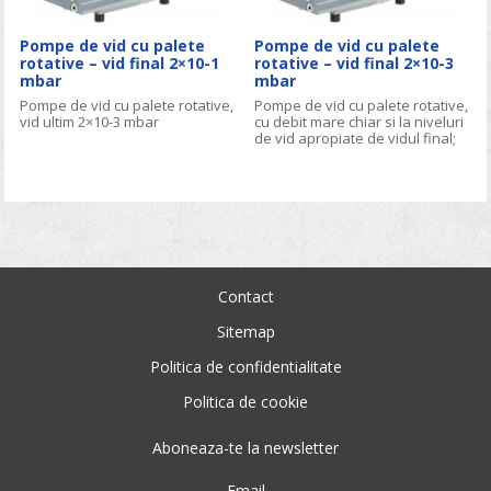
Pompe de vid cu palete
Pompe de vid cu palete
rotative – vid final 2×10-1
rotative – vid final 2×10-3
mbar
mbar
Pompe de vid cu palete rotative,
Pompe de vid cu palete rotative,
vid ultim 2×10-3 mbar
cu debit mare chiar si la niveluri
de vid apropiate de vidul final;
toleranta mare la vaporii de
apa.
Contact
Sitemap
Politica de confidentialitate
Politica de cookie
Aboneaza-te la newsletter
Email