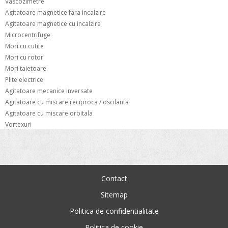
Vascozimetre
Agitatoare magnetice fara incalzire
Agitatoare magnetice cu incalzire
Microcentrifuge
Mori cu cutite
Mori cu rotor
Mori taietoare
Plite electrice
Agitatoare mecanice inversate
Agitatoare cu miscare reciproca / oscilanta
Agitatoare cu miscare orbitala
Vortexuri
Contact
Sitemap
Politica de confidentialitate
Politica de cookie