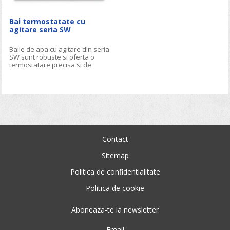
Bai termostatate cu
agitare seria SW
Baile de apa cu agitare din seria
SW sunt robuste si oferta o
termostatare precisa si de
incredere. Acesta serie cuprinde
doua modele: SW22 si SW23. SW
22 se utilizeaza pentru aplicatii
de rutina, SW 23 se utilizeaza
pentru aplicatii care necesita
stabilitati foarte bune ale
temperaturii si uniformitate prin
circulatie constanta
Contact
Sitemap
Politica de confidentialitate
Politica de cookie
Aboneaza-te la newsletter
Email