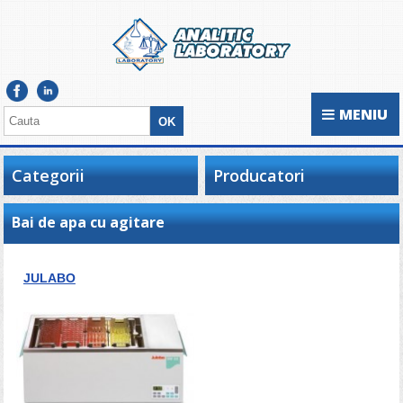
MENIU
Categorii
Producatori
Bai de apa cu agitare
JULABO