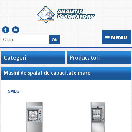
MENIU
Categorii
Producatori
Masini de spalat de capacitate mare
SMEG