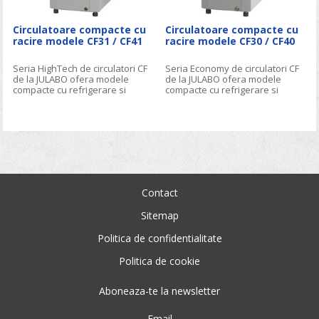
Circulatoare compacte cu
Circulatoare compacte cu
racire modele CF31 / CF41
racire modele CF30 / CF40
Seria HighTech de circulatori CF
Seria Economy de circulatori CF
de la JULABO ofera modele
de la JULABO ofera modele
compacte cu refrigerare si
compacte cu refrigerare si
incalzire pe domeniul -30oC
incalzire pe domeniul -30oC
/-40oC … +200oC. Datorita
/-40oC … +150oC. Datorita
dimensiunilor reduse unitatile
dimensiunilor reduse unitatile
pot fi plasate pe suprafete
pot fi plasate pe suprafete
foarte mici sau in cadrul unei
foarte mici sau in cadrul unei
instalatii complexe.
instalatii complexe.
Contact
Sitemap
Politica de confidentialitate
Politica de cookie
Aboneaza-te la newsletter
Email