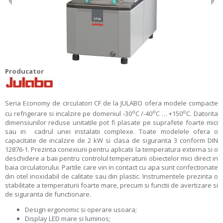
Producator
Seria Economy de circulatori CF de la JULABO ofera modele compacte
o
o
o
cu refrigerare si incalzire pe domeniul -30
C /-40
C … +150
C. Datorita
dimensiunilor reduse unitatile pot fi plasate pe suprafete foarte mici
sau in cadrul unei instalatii complexe. Toate modelele ofera o
capacitate de incalzire de 2 kW si clasa de siguranta 3 conform DIN
12876-1. Prezinta conexiuni pentru aplicatii la temperatura externa si o
deschidere a baii pentru controlul temperaturii obiectelor mici direct in
baia circulatorului. Partile care vin in contact cu apa sunt confectionate
din otel inoxidabil de calitate sau din plastic. Instrumentele prezinta o
stabilitate a temperaturii foarte mare, precum si functii de avertizare si
de siguranta de functionare.
Design ergonomic si operare usoara;
Display LED mare si luminos;