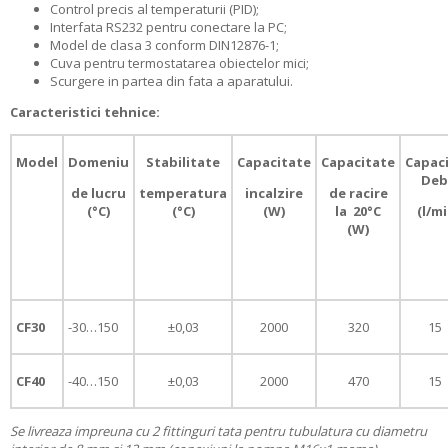
Control precis al temperaturii (PID);
Interfata RS232 pentru conectare la PC;
Model de clasa 3 conform DIN12876-1;
Cuva pentru termostatarea obiectelor mici;
Scurgere in partea din fata a aparatului.
Caracteristici tehnice:
Model
Domeniu
Stabilitate
Capacitate
Capacitate
Capac
De
de lucru
temperatura
incalzire
de racire
(°C)
(°C)
(W)
la 20°C
(l/m
(W)
CF30
-30…150
±0,03
2000
320
1
CF40
-40…150
±0,03
2000
470
1
Se livreaza impreuna cu 2 fittinguri tata pentru tubulatura cu diametru