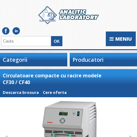
MENIU
Categorii
Producatori
Circulatoare compacte cu racire modele
CF30 / CF40
Descarca brosura
Cere oferta