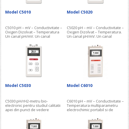
Model C5010
Model C5020
C5010 pH – mV – Conductivitate –
C5020 pH – mV – Conductivitate –
Oxigen Dizolvat – Temperatura
Oxigen Dizolvat – Temperatura.
Un canal pH/mV. Un canal
Un canal pH/mV. Un canal
conductivitate/oxigen. Ecran
conductivitate/oxigen. Ecran
graphic de mare rezolutie
graphic de mare rezolutie
luminat din spate.
iluminat din spate
Model C5030
Model C6010
C5030 pH/rH2-metru bio-
C6010 pH – mV – Conductivitate –
electronic pentru studiul calitatii
Temperatura multiparametru
apei din punct de vedere
electrochimic portabil si de
biologic sau pentru detectarea
laborator
unor boli in fluidele corpului
conform metodei Vincent