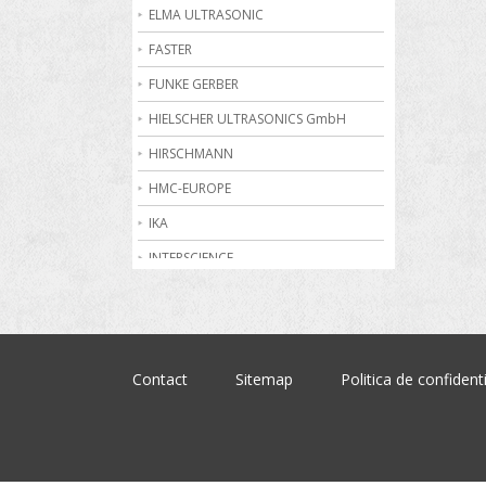
Becuri de gaz
ELMA ULTRASONIC
Bioreactoare
FASTER
Biurete digitale
FUNKE GERBER
Calorimetrie
HIELSCHER ULTRASONICS GmbH
Camere climatice
HIRSCHMANN
Cantare electronice industriale
HMC-EUROPE
Centrifuge de laborator
IKA
Conductometre
INTERSCIENCE
Congelatoare
JULABO
Cromatografe
KRUSS
Cuptoare de laborator
MARTIN CHRIST
Contact
Sitemap
Politica de confidenti
Dilatometre
MEMMERT
Dilutoare
NABERTHERM
Dispensere
OHAUS