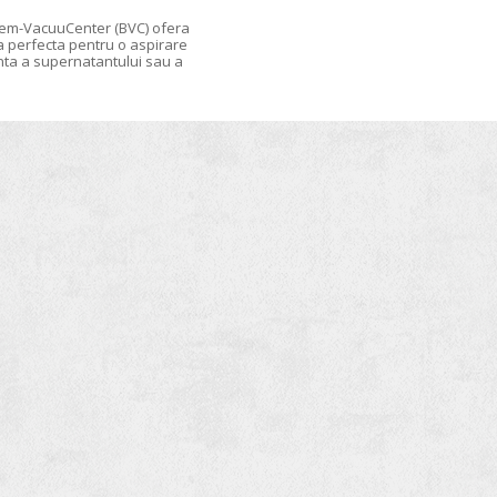
em-VacuuCenter (BVC) ofera
a perfecta pentru o aspirare
nta a supernatantului sau a
lor in orice aplicatie.BVC este
at cu conectare la o sursa externa
d (o pompa cu membrane sau in
ua de vacuum). Sistemele BVC
l si BVC professional sunt echipate
pompa cu membrana rezistenta
a, de performanta inalta.