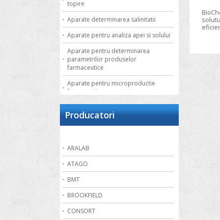
topire
BioCh
Aparate determinarea salinitatii
soluti
eficie
fluide
Aparate pentru analiza apei si solului
utiliz
de vi
Aparate pentru determinarea
retea
parametrilor produselor
contro
farmaceutice
cu o 
chimic
Aparate pentru microproductie
farmaceutica
Autoclave de laborator
Producatori
Bai de apa
Bai de nisip
ARALAB
Bai termostatate cu circulatie externa
ATAGO
Bai termostatate pentru aplicatii
speciale
BMT
Bai ultrasonice
BROOKFIELD
Balante
CONSORT