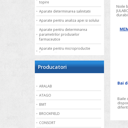
topire
Noile 
JULABO
Aparate determinarea salinitatii
durabil
precizi
Aparate pentru analiza apei si solului
ME
Aparate pentru determinarea
parametrilor produselor
farmaceutice
Aparate pentru microproductie
farmaceutica
Autoclave de laborator
Producatori
Bai de apa
Bai de nisip
Bai 
ARALAB
Bai termostatate cu circulatie externa
ATAGO
Baile
Bai termostatate pentru aplicatii
dispon
speciale
BMT
diferi
de acc
Bai ultrasonice
BROOKFIELD
tuburi
unitat
Balante
CONSORT
agitar