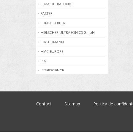
Becuri de gaz
ELMA ULTRASONIC
Bioreactoare
FASTER
Biurete digitale
FUNKE GERBER
Calorimetrie
HIELSCHER ULTRASONICS GmbH
Camere climatice
HIRSCHMANN
Cantare electronice industriale
HMC-EUROPE
Centrifuge de laborator
IKA
Conductometre
INTERSCIENCE
Congelatoare
JULABO
Cromatografe
KRUSS
Cuptoare de laborator
MARTIN CHRIST
Contact
Sitemap
Politica de confidenti
Dilatometre
MEMMERT
Dilutoare
NABERTHERM
Dispensere
OHAUS