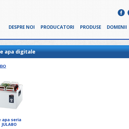
DESPRE NOI
PRODUCATORI
PRODUSE
DOMENII
e apa digitale
ABO
e apa seria
, JULABO