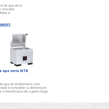
bai de apa de la
, inovatie,
itate si
e.
MMERT
de apa seria WTB
 de apa de la Memmert sunt
ibile in 6 modele cu dimensiuni
te si beneficiaza de o gama larga
esorii: capace, suporturi pentru
, pompe de recirculare a apei,
i de racire Peltier, dispozitiv de
e, etc