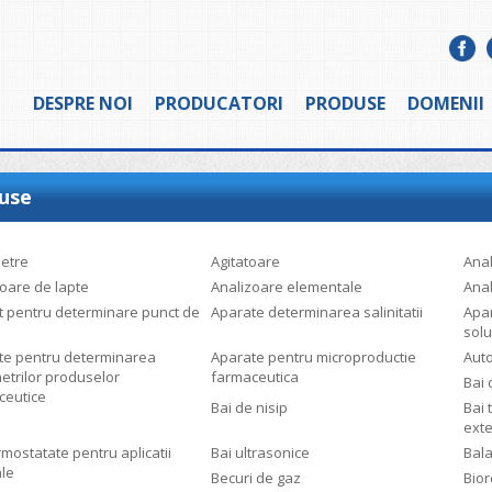
DESPRE NOI
PRODUCATORI
PRODUSE
DOMENII
use
metre
Agitatoare
Anal
oare de lapte
Analizoare elementale
Anal
t pentru determinare punct de
Aparate determinarea salinitatii
Apar
solu
te pentru determinarea
Aparate pentru microproductie
Auto
etrilor produselor
farmaceutica
Bai 
ceutice
Bai de nisip
Bai 
ext
rmostatate pentru aplicatii
Bai ultrasonice
Bal
le
Becuri de gaz
Bio