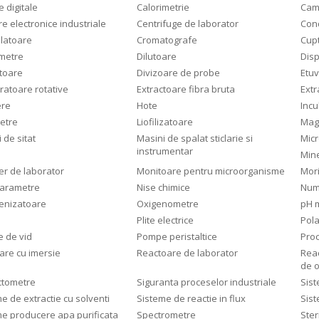
e digitale
Calorimetrie
Came
e electronice industriale
Centrifuge de laborator
Con
latoare
Cromatografe
Cupt
ometre
Dilutoare
Dis
atoare
Divizoare de probe
Etu
ratoare rotative
Extractoare fibra bruta
Extr
ere
Hote
Incu
etre
Liofilizatoare
Magn
 de sitat
Masini de spalat sticlarie si
Mic
instrumentar
Mine
er de laborator
Monitoare pentru microorganisme
Mori
parametre
Nise chimice
Numa
nizatoare
Oxigenometre
pH 
e
Plite electrice
Pola
 de vid
Pompe peristaltice
Proc
are cu imersie
Reactoare de laborator
Reac
de 
ctometre
Siguranta proceselor industriale
Sis
e de extractie cu solventi
Sisteme de reactie in flux
Sist
e producere apa purificata
Spectrometre
Ster