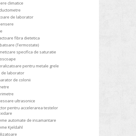
re climatice
ductometre
oare de laborator
pensere
ve
actoare fibra dietetica
batoare (Termostate)
etizare specifica de saturatie
roscoape
ralizatoare pentru metale grele
 de laborator
rator de colonii
metre
rimetre
esoare ultrasonice
tor pentru accelerarea testelor
oxidare
teme automate de insamantare
eme Kjeldahl
ilizatoare