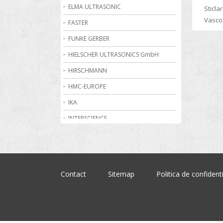
Becuri de gaz
ELMA ULTRASONIC
Sticla
Vasco
Bioreactoare
FASTER
Biurete digitale
FUNKE GERBER
Calorimetrie
HIELSCHER ULTRASONICS GmbH
Camere climatice
HIRSCHMANN
Cantare electronice industriale
HMC-EUROPE
Centrifuge de laborator
IKA
Conductometre
INTERSCIENCE
Congelatoare
JULABO
Cromatografe
KRUSS
Cuptoare de laborator
MARTIN CHRIST
Contact
Sitemap
Politica de confidenti
Dilatometre
MEMMERT
Dilutoare
NABERTHERM
Dispensere
OHAUS