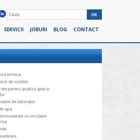
SERVICII
JOBURI
BLOG
CONTACT
iza termica
izor de sorbtie
ate pentru analiza apei si
lui
clave de laborator
de apa
termostatate cu circulatie
erna
ante
reactoare