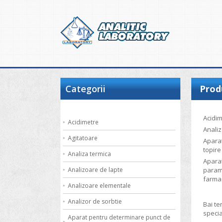
Categorii
Prod
Acidi
Acidimetre
Analiz
Agitatoare
Apara
topire
Analiza termica
Apara
Analizoare de lapte
param
farma
Analizoare elementale
Analizor de sorbtie
Bai te
specia
Aparat pentru determinare punct de