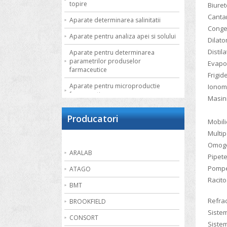
topire
Biuret
Cantar
Aparate determinarea salinitatii
Conge
Aparate pentru analiza apei si solului
Dilat
Distil
Aparate pentru determinarea
parametrilor produselor
Evapo
farmaceutice
Frigid
Aparate pentru microproductie
Ionom
farmaceutica
Masini
Autoclave de laborator
Producatori
Mobili
Bai de apa
Multi
Bai de nisip
Omoge
ARALAB
Pipet
Bai termostatate cu circulatie externa
Pompe
ATAGO
Bai termostatate pentru aplicatii
Racito
speciale
BMT
Bai ultrasonice
Refra
BROOKFIELD
Sistem
Balante
CONSORT
Sistem