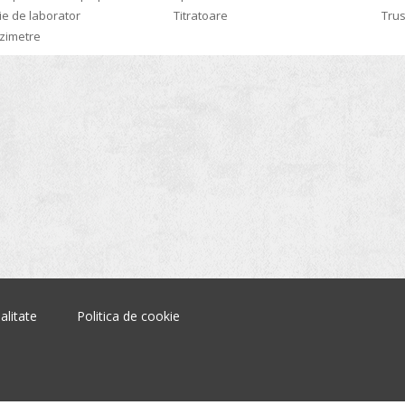
rie de laborator
Titratoare
Trus
zimetre
alitate
Politica de cookie