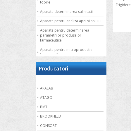
topire
Frigider
Aparate determinarea salinitatii
Aparate pentru analiza apei si solului
Aparate pentru determinarea
parametrilor produselor
farmaceutice
Aparate pentru microproductie
farmaceutica
Autoclave de laborator
Producatori
Bai de apa
Bai de nisip
ARALAB
Bai termostatate cu circulatie externa
ATAGO
Bai termostatate pentru aplicatii
speciale
BMT
Bai ultrasonice
BROOKFIELD
Balante
CONSORT