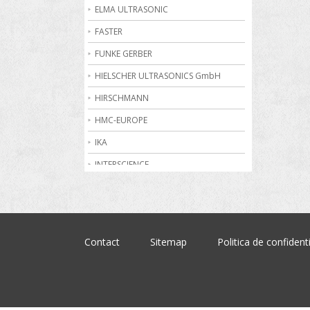
Becuri de gaz
ELMA ULTRASONIC
Bioreactoare
FASTER
Biurete digitale
FUNKE GERBER
Calorimetrie
HIELSCHER ULTRASONICS GmbH
Camere climatice
HIRSCHMANN
Cantare electronice industriale
HMC-EUROPE
Centrifuge de laborator
IKA
Conductometre
INTERSCIENCE
Congelatoare
JULABO
Cromatografe
KRUSS
Cuptoare de laborator
MARTIN CHRIST
Contact
Sitemap
Politica de confidenti
Dilatometre
MEMMERT
Dilutoare
NABERTHERM
Dispensere
OHAUS