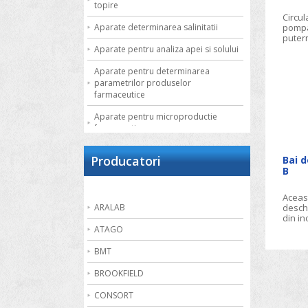
topire
Circul
Aparate determinarea salinitatii
pompa
putern
de con
Aparate pentru analiza apei si solului
exter
Aparate pentru determinarea
parametrilor produselor
farmaceutice
Aparate pentru microproductie
farmaceutica
Autoclave de laborator
Producatori
Bai d
B
Bai de apa
Bai de nisip
Aceast
deschi
ARALAB
Bai termostatate cu circulatie externa
din in
ATAGO
Bai termostatate pentru aplicatii
speciale
BMT
Bai ultrasonice
BROOKFIELD
Balante
CONSORT