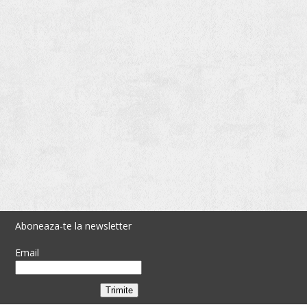
disponibile suporturi pentru tuburi de
test, capace, etc.
Aboneaza-te la newsletter
Email