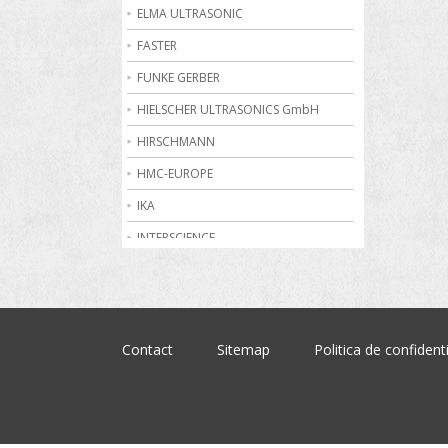
Becuri de gaz
ELMA ULTRASONIC
Bioreactoare
FASTER
Biurete digitale
FUNKE GERBER
Calorimetrie
HIELSCHER ULTRASONICS GmbH
Camere climatice
HIRSCHMANN
Cantare electronice industriale
HMC-EUROPE
Centrifuge de laborator
IKA
Conductometre
INTERSCIENCE
Congelatoare
JULABO
Cromatografe
KRUSS
Cuptoare de laborator
MARTIN CHRIST
Contact
Sitemap
Politica de confidenti
Dilatometre
MEMMERT
Dilutoare
NABERTHERM
Dispensere
OHAUS