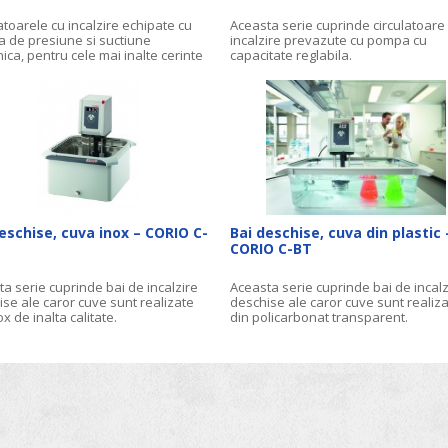
atoarele cu incalzire echipate cu
Aceasta serie cuprinde circulatoare
 de presiune si suctiune
incalzire prevazute cu pompa cu
ica, pentru cele mai inalte cerinte
capacitate reglabila.
trol al temperaturii in aplicatii
ne.
eschise, cuva inox – CORIO C-
Bai deschise, cuva din plastic 
CORIO C-BT
a serie cuprinde bai de incalzire
Aceasta serie cuprinde bai de incalz
se ale caror cuve sunt realizate
deschise ale caror cuve sunt realiz
ox de inalta calitate.
din policarbonat transparent.