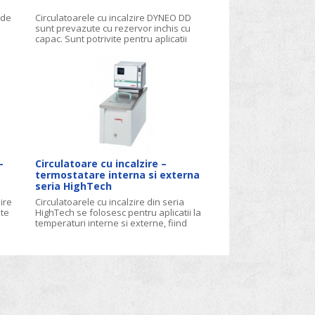
 de
Circulatoarele cu incalzire DYNEO DD
sunt prevazute cu rezervor inchis cu
capac. Sunt potrivite pentru aplicatii
interne si externe.
–
Circulatoare cu incalzire –
termostatare interna si externa
seria HighTech
ire
Circulatoarele cu incalzire din seria
ate
HighTech se folosesc pentru aplicatii la
temperaturi interne si externe, fiind
prevazute cu o pompa de suctiune
puternica si reglabila electronic. Au cuva
confectionata din otel inox. Modelele
actuale sunt de capacitati mari, permitind
realizarea de aplicatii cu sisteme externe
mari. Pentru obiecte mici, aplicatiile se
pot realiza direct in baia interna a
circulatorului. Ca accesorii sunt