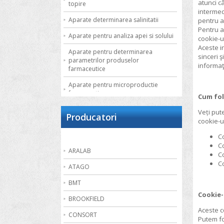
atunci câ
topire
intermed
Aparate determinarea salinitatii
pentru a
Pentru a 
Aparate pentru analiza apei si solului
cookie-ur
Aceste i
Aparate pentru determinarea
sinceri ş
parametrilor produselor
informaţ
farmaceutice
Aparate pentru microproductie
farmaceutica
Cum fol
Autoclave de laborator
Veți put
Producatori
cookie-ur
Bai de apa
Co
Bai de nisip
Co
ARALAB
Co
Bai termostatate cu circulatie externa
Co
ATAGO
Bai termostatate pentru aplicatii
speciale
BMT
Cookie-
Bai ultrasonice
BROOKFIELD
Aceste c
Balante
CONSORT
Putem fo