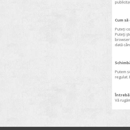
publicita
Pompe de vid
Pompe peristaltice
Cum să 
Procesoare ultrasonice
Puteți c
Puteţi ş
Racitoare cu imersie
browsere
dată când
Reactoare de laborator
Reactor pentru accelerarea testelor
de oxidare
Schimbă
Refractometre
Putem sc
regulat. 
Siguranta proceselor industriale
Sisteme automate de insamantare
Întrebă
Sisteme de extractie cu solventi
Vă rugăm
Sisteme de reactie in flux
Sisteme Kjeldahl
Sisteme producere apa purificata