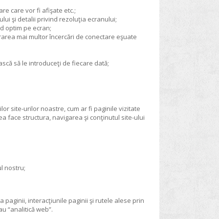
e care vor fi afişate etc.;
i şi detalii privind rezoluţia ecranului;
mod optim pe ecran;
strarea mai multor încercări de conectare eşuate
iască să le introduceţi de fiecare dată;
 site-urilor noastre, cum ar fi paginile vizitate
a face structura, navigarea şi conţinutul site-ului
ul nostru;
aginii, interacţiunile paginii şi rutele alese prin
au “analitică web”.