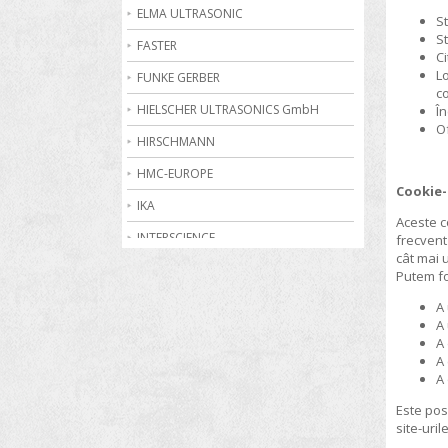
Becuri de gaz
ELMA ULTRASONIC
St
St
Bioreactoare
FASTER
Ci
Lo
Biurete digitale
FUNKE GERBER
c
Calorimetrie
HIELSCHER ULTRASONICS GmbH
În
Of
Camere climatice
HIRSCHMANN
Cantare electronice industriale
HMC-EUROPE
Cookie-
Centrifuge de laborator
IKA
Aceste c
Conductometre
INTERSCIENCE
frecvent
cât mai u
Congelatoare
JULABO
Putem fo
Cromatografe
KRUSS
A 
A 
Cuptoare de laborator
MARTIN CHRIST
A 
A 
Dilatometre
MEMMERT
A 
Dilutoare
NABERTHERM
Este pos
Dispensere
site-uri
OHAUS