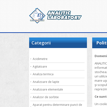
Categorii
Polit
Domeniu
Acidimetre
ANALITI
Agitatoare
informati
stocheaz
Analiza termica
uri utili
mare uşur
Analizoare de lapte
şi scopul
reprezin
Analizoare elementale
Ce sunt
Analizor de sorbtie
Un cooki
Aparat pentru determinare punct de