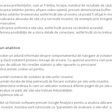
ocarea preferinţelor, cum ar fi limba, locaţia, numărul de rezultate de căutar
ocarea setărilor pentru afişare video optimă, precum dimensiunea buffer-ulu
tirea setărilor browserului astfel încât site-ul nostru să poată fi afişat în 
calizarea abuzului de site-ul şi serviciile noastre, de exemplu prin înregi
onsecutive;
cărcarea uniformă a site-ului, astfel încât acesta să rămână accesibil;
erirea posibilității de a stoca detalii de conectare, astfel încât să nu trebu
uri analitice
ookie-uri adună informații despre comportamentul de navigare al vizitatorilor
 şi dacă vizitatorii primesc mesaje de eroare. Cu ajutorul acestora vom pute
şor de utilizat. Nu corelăm statistici şi alte rapoarte cu persoane.
losi aceste cookie-uri pentru:
urmări numărul de vizitatori ai site-urilor noastre;
urmări durata de timp petrecută de fiecare vizitator pe site-urile noastre;
determina ordinea în care un utilizator vizitează diferite pagini de pe site-
evalua ce părţi ale site-ului trebuie îmbunătăţite;
optimiza site-ul.
ibil să folosim software precum Google Analytics pentru a analiza utilizarea p
le noastre. Acestea sunt cunoscute ca “parametrii de evaluare a site-ului” s