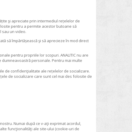
rtățite şi apreciate prin intermediul rețelelor de
folosite pentru a permite acestor butoane să
ol sau un video.
ctată să împărtășească şi să aprecieze în mod direct
ale pentru propriile lor scopuri. ANALITIC nu are
tele dumneavoastră personale. Pentru mai multe
ile de confidenţialitate ale rețelelor de socializare.
țele de socializare care sunt cel mai des folosite de
ul nostru. Numai după ce v-aţi exprimat acordul,
te funcţionalităţi ale site-ului (cookie-uri de