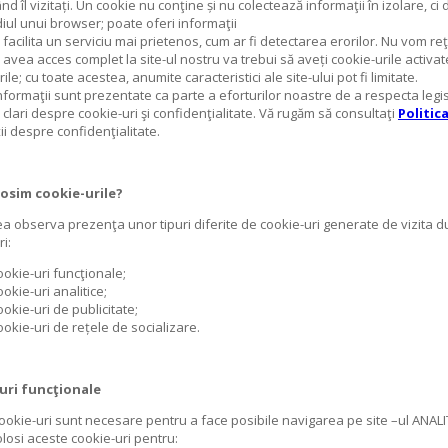
nd îl vizitați. Un cookie nu conţine și nu colectează informaţii în izolare, ci
iul unui browser; poate oferi informaţii
 facilita un serviciu mai prietenos, cum ar fi detectarea erorilor. Nu vom r
avea acces complet la site-ul nostru va trebui să aveți cookie-urile activate.
ile; cu toate acestea, anumite caracteristici ale site-ului pot fi limitate.
nformaţii sunt prezentate ca parte a eforturilor noastre de a respecta legis
i clari despre cookie-uri şi confidenţialitate. Vă rugăm să consultaţi
Politic
ii despre confidenţialitate.
osim cookie-urile?
ea observa prezenţa unor tipuri diferite de cookie-uri generate de vizita d
i:
okie-uri funcţionale;
okie-uri analitice;
okie-uri de publicitate;
okie-uri de rețele de socializare.
uri funcţionale
ookie-uri sunt necesare pentru a face posibile navigarea pe site –ul ANALITIC 
losi aceste cookie-uri pentru: