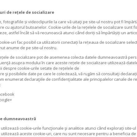
uri de rețele de socializare
e, fotografiile și videoclipurile la care vă uitaţi pe site-ul nostru pot fi împă
are cu ajutorul butoanelor. Cookie-urile de la rețelele de socializare sunt 
eze, astfel încât să vă recunoască atunci când doriți să împărtășiți un artic
ookie-uri fac posibil ca utilizatorii conectați la rețeaua de socializare sele
nut anume de pe site-ul nostru.
ețele de socializare pot de asemenea colecta datele dumneavoastră person
fluenţă asupra modului în care aceste rețele de socializare utilizează da
ii despre cookie-urile setate de rețelele de
re şi posibilele date pe care le colectează, vă rugăm să consultaţi declarați
am enumerat declaraţiile de confidenţialitate ale principalelor canale de re
:
acebook
oogle+
le dumneavoastră
 utilizează cookie-urile funcţionale şi analitice atunci când explorați site-
 utilizează aceste cookie-uri, care nu sunt necesare pentru a beneficia de al