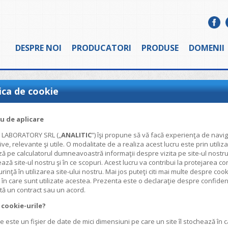
DESPRE NOI
PRODUCATORI
PRODUSE
DOMENII
ica de cookie
 de aplicare
C LABORATORY SRL („
ANALITIC
”) îşi propune să vă facă experienţa de navig
ve, relevante şi utile. O modalitate de a realiza acest lucru este prin utiliz
ă pe calculatorul dumneavoastră informaţii despre vizita pe site-ul nostru.
zează site-ul nostru şi în ce scopuri. Acest lucru va contribui la protejarea
inţă în utilizarea site-ului nostru. Mai jos puteţi citi mai multe despre cooki
 în care sunt utilizate acestea. Prezenta este o declaraţie despre confidenția
tă un contract sau un acord.
 cookie-urile?
e este un fişier de date de mici dimensiuni pe care un site îl stochează în