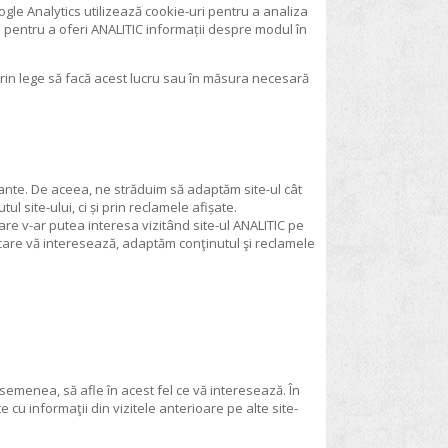
gle Analytics utilizează cookie-uri pentru a analiza
lu pentru a oferi ANALITIC informații despre modul în
prin lege să facă acest lucru sau în măsura necesară
evante. De aceea, ne străduim să adaptăm site-ul cât
ul site-ului, ci și prin reclamele afișate.
are v-ar putea interesa vizitând site-ul ANALITIC pe
i care vă interesează, adaptăm conţinutul şi reclamele
asemenea, să afle în acest fel ce vă interesează. În
cu informaţii din vizitele anterioare pe alte site-