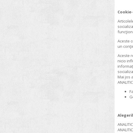
VELP SCIENTIFICA
Microscoape
Cookie-
WLD-TEC
Mineralizatoare pentru metale grele
Articolel
WTW
socializ
Mobilier de laborator
funcţion
Monitoare pentru microorganisme
Aceste c
un conţi
Mori de laborator
Aceste r
Multiparametre
nicio in
Nise chimice
informaț
socializa
Numarator de colonii
Mai jos 
ANALITIC
Omogenizatoare
F
Oxigenometre
G
pH metre
Pipete
Alegeri
Plite electrice
ANALITIC
ANALITIC
Polarimetre