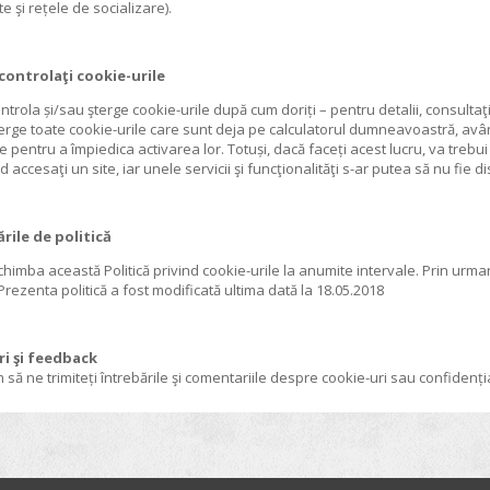
te şi rețele de socializare).
controlaţi cookie-urile
ontrola și/sau şterge cookie-urile după cum doriți – pentru detalii, consulta
terge toate cookie-urile care sunt deja pe calculatorul dumneavoastră, avân
 pentru a împiedica activarea lor. Totuși, dacă faceți acest lucru, va trebu
 accesaţi un site, iar unele servicii şi funcţionalităţi s-ar putea să nu fie di
rile de politică
himba această Politică privind cookie-urile la anumite intervale. Prin urmar
Prezenta politică a fost modificată ultima dată la 18.05.2018
ri şi feedback
 să ne trimiteți întrebările şi comentariile despre cookie-uri sau confidenția