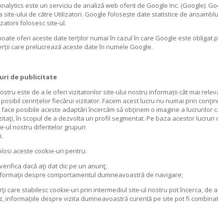
nalytics este un serviciu de analiză web oferit de Google Inc. (Google). Goo
ea site-ului de către Utilizatori. Google folosește date statistice de ansamb
izatorii folosesc site-ul.
oate oferi aceste date terţilor numai în cazul în care Google este obligat 
erții care prelucrează aceste date în numele Google.
uri de publicitate
ostru este de a le oferi vizitatorilor site-ului nostru informații cât mai rel
posibil cerințelor fiecărui vizitator. Facem acest lucru nu numai prin conţinut
 face posibile aceste adaptări încercăm să obţinem o imagine a lucrurilor c
vizitaţi, în scopul de a dezvolta un profil segmentat. Pe baza acestor lucrur
e-ul nostru diferitelor grupuri
i.
losi aceste cookie-uri pentru:
verifica dacă aţi dat clic pe un anunţ;
nformaţii despre comportamentul dumneavoastră de navigare;
rţi care stabilesc cookie-uri prin intermediul site-ul nostru pot încerca, de 
z, informațiile despre vizita dumneavoastră curentă pe site pot fi combinate 