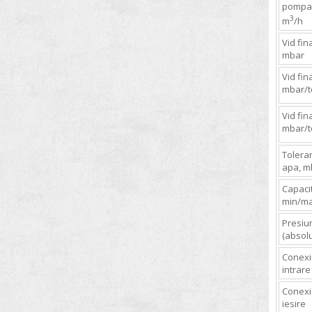
pompar
Distilatoare
PHARMAG
3
m
/h
Divizoare de probe
PHARMATEST
Vid fina
Etuve
PHILIPP KIRSCH
mbar
Evaporatoare rotative
RAYPA
Vid fina
mbar/t
Extractoare fibra bruta
RETSCH
Vid fin
Extractoare fibra dietetica
SETARAM INSTRUMENTATION
mbar/t
Frigidere
SHIMADZU
Tolera
Hote
SI ANALYTICS
apa, m
Incubatoare (Termostate)
SIGMA
Capacit
min/ma
Ionometre
SMEG
Presiu
Liofilizatoare
STANFORD RESEARCH Systems
(absolu
Magnetizare specifica de saturatie
SYRRIS
Conexi
intrare
Masini de sitat
TALASSI
Conexi
Masini de spalat sticlarie si
VACUUBRAND
iesire
instrumentar