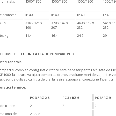
 nominala,
1500/1800
1500/1800
1500/1800
1500/18
e protectie
IP 40
IP 40
IP 40
IP 40
iuni
316 x 125 x
370 x 142 x
460 x 152 x
545 x 15
190
207
232
232
te, kg
11.4
16.4
24.2
29
E COMPLETE CU UNITATEA DE POMPARE PC 3
istici generale:
ompact si complet, configurat cu tot ce este necesar pentru a fi gata de l
KF 1000i la intrare va ajuta pompa sa dreneze volume mari de vapori ce vor
, usor de utilizat, cu filtru de ulei la iesire, supapa si conexiune T pentr
ristici tehnice:
PC 3 / RZ 2.5
PC 3 / RZ 6
PC 3/ RZ 9
de trepte
2
2
2
 maxima de
2.3/2.8