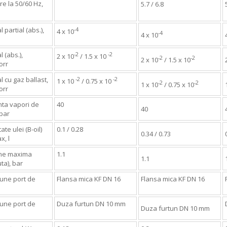
e la 50/60 Hz,
5.7 / 6.8
l partial (abs.),
-4
4 x 10
-4
4 x 10
l (abs.),
-2
-2
2 x 10
/ 1.5 x 10
-2
-2
2 x 10
/ 1.5 x 10
orr
al cu gaz ballast,
-2
-2
1 x 10
/ 0.75 x 10
-2
-2
1 x 10
/ 0.75 x 10
orr
nta vapori de
40
40
bar
ate ulei (B-oil)
0.1 / 0.28
0.34 / 0.73
x, l
ne maxima
1.1
1.1
ta), bar
une port de
Flansa mica KF DN 16
Flansa mica KF DN 16
une port de
Duza furtun DN 10 mm
Duza furtun DN 10 mm