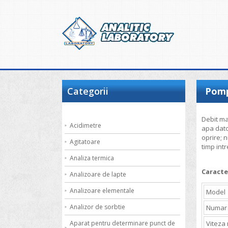
Categorii
Pompe
Debit mar
Acidimetre
apa dator
oprire; 
Agitatoare
timp int
Analiza termica
Caracte
Analizoare de lapte
Analizoare elementale
Model
Analizor de sorbtie
Numar 
Aparat pentru determinare punct de
Viteza