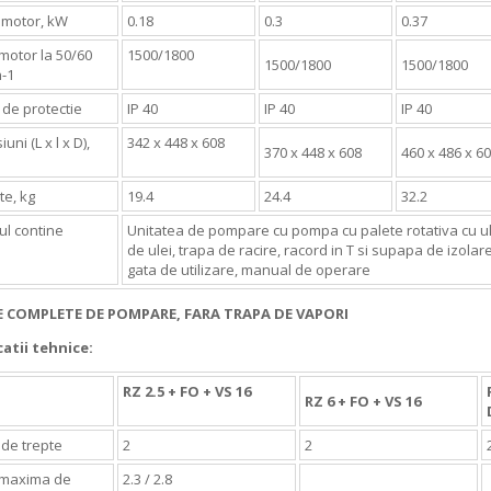
 motor, kW
0.18
0.3
0.37
motor la 50/60
1500/1800
1500/1800
1500/1800
n-1
 de protectie
IP 40
IP 40
IP 40
uni (L x l x D),
342 x 448 x 608
370 x 448 x 608
460 x 486 x 6
te, kg
19.4
24.4
32.2
ul contine
Unitatea de pompare cu pompa cu palete rotativa cu ulei
de ulei, trapa de racire, racord in T si supapa de izola
gata de utilizare, manual de operare
E COMPLETE DE POMPARE, FARA TRAPA DE VAPORI
catii tehnice:
RZ 2.5 + FO + VS 16
RZ 6 + FO + VS 16
de trepte
2
2
 maxima de
2.3 / 2.8