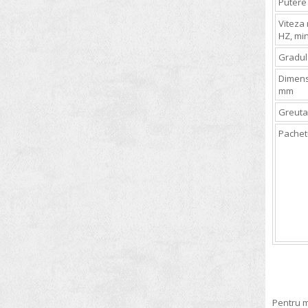
Putere
Spectrometre
Viteza 
Sterilizatoare
HZ, mi
Sticlarie de laborator
Gradul
Titratoare
Dimensi
mm
Truse de greutati
Greuta
Vascozimetre
Pachet
Pentru m