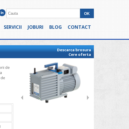
SERVICII
JOBURI
BLOG
CONTACT
Descarca brosura
Cere oferta
rii de
la
i de
1