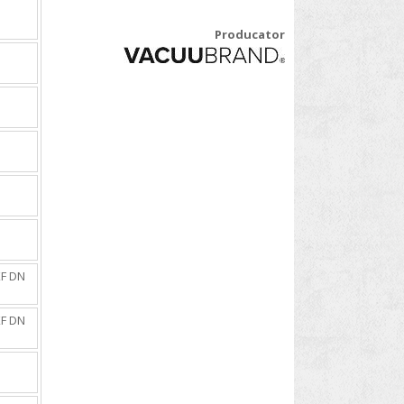
Producator
KF DN
KF DN