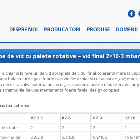
DESPRE NOI
PRODUCATORI
PRODUSE
DOMENII
 de vid cu palete rotative – vid final 2×10-3 mbar
e chiar si la niveluri de vid apropiate de vidul final; toleranta mare la vapo
ita balastului de gaz; foarte bun vid final chiar si cu balast de gaz; etans 
nu necesita valva externa anti-scurgere; volum mare de ulei: intervale lung
re schimburile de ulei; mentenanta foarte facila; design compact
ristici tehnice:
RZ 2.5
RZ 6
RZ 9
RZ 16
de trepte
2
2
2
2
 maxima de
2.3/2.8
5.7/6.8
8.9/10.2
16.6/19.