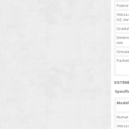
VELP SCIENTIFICA
Putere
Microscoape
WLD-TEC
Viteza 
Mineralizatoare pentru metale grele
HZ, mi
WTW
Mobilier de laborator
Gradul
Monitoare pentru microorganisme
Dimensi
mm
Mori de laborator
Greuta
Multiparametre
Pachet
Nise chimice
Numarator de colonii
Omogenizatoare
SISTEM
Oxigenometre
Specifi
pH metre
Model
Pipete
Numar 
Plite electrice
Viteza
Polarimetre