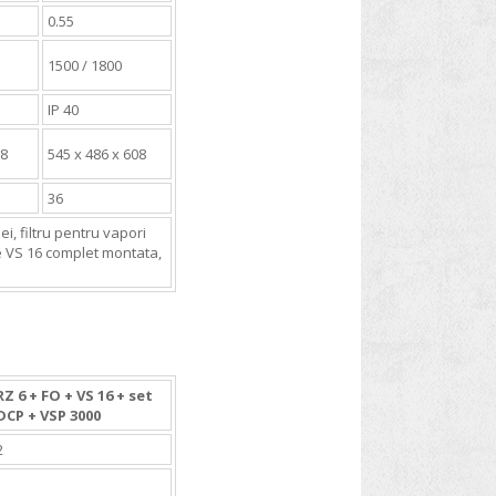
0.55
1500 / 1800
IP 40
08
545 x 486 x 608
36
, filtru pentru vapori
re VS 16 complet montata,
RZ 6 + FO + VS 16 + set
DCP + VSP 3000
2