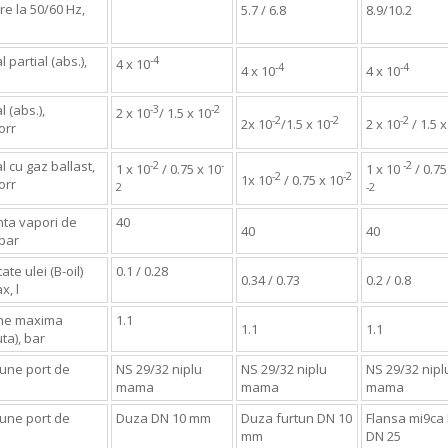
e la 50/60 Hz,
5.7 / 6.8
8.9/10.2
l partial (abs.),
-4
4 x 10
-4
-4
4 x 10
4 x 10
l (abs.),
-3
-2
2 x 10
/ 1.5 x 10
-2
-2
-2
2x 10
/1.5 x 10
2 x 10
/ 1.5 
orr
al cu gaz ballast,
-2
-
-2
1 x 10
/ 0.75 x 10
1 x 10
/ 0.75
-2
-2
1x 10
/ 0.75 x 10
orr
2
-2
nta vapori de
40
40
40
bar
ate ulei (B-oil)
0.1 / 0.28
0.34 / 0.73
0.2 / 0.8
x, l
ne maxima
1.1
1.1
1.1
ta), bar
une port de
NS 29/32 niplu
NS 29/32 niplu
NS 29/32 nipl
mama
mama
mama
une port de
Duza DN 10 mm
Duza furtun DN 10
Flansa mi9ca
mm
DN 25