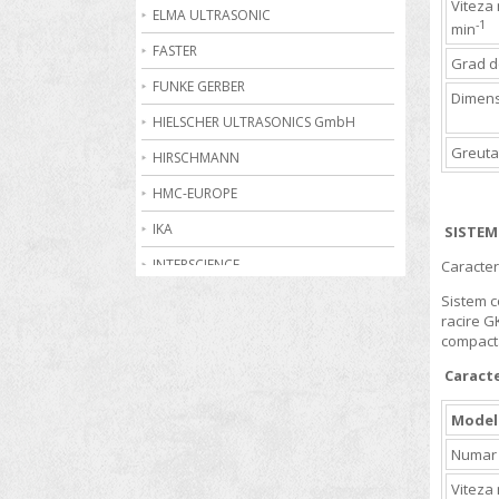
Viteza
Becuri de gaz
ELMA ULTRASONIC
-1
min
Bioreactoare
FASTER
Grad d
Biurete digitale
FUNKE GERBER
Dimens
Calorimetrie
HIELSCHER ULTRASONICS GmbH
Greuta
Camere climatice
HIRSCHMANN
Cantare electronice industriale
HMC-EUROPE
Centrifuge de laborator
IKA
SISTEM
Conductometre
INTERSCIENCE
Caracter
Congelatoare
JULABO
Sistem c
racire G
Cromatografe
KRUSS
compacta
Cuptoare de laborator
MARTIN CHRIST
Caracte
Dilatometre
MEMMERT
Model
Dilutoare
NABERTHERM
Numar 
Dispensere
OHAUS
Viteza