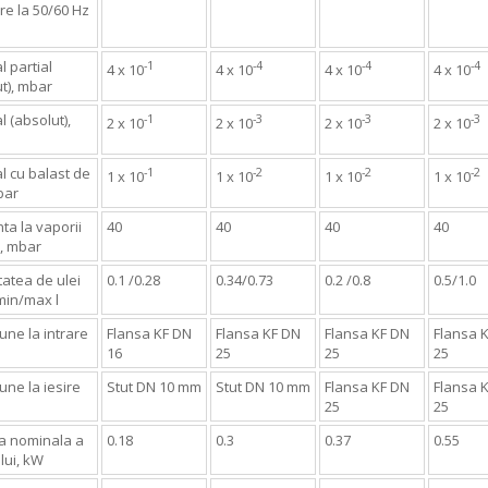
e la 50/60 Hz
l partial
-1
-4
-4
-4
4 x 10
4 x 10
4 x 10
4 x 10
t), mbar
al (absolut),
-1
-3
-3
-3
2 x 10
2 x 10
2 x 10
2 x 10
al cu balast de
-1
-2
-2
-2
1 x 10
1 x 10
1 x 10
1 x 10
bar
ta la vaporii
40
40
40
40
, mbar
tatea de ulei
0.1 /0.28
0.34/0.73
0.2 /0.8
0.5/1.0
 min/max l
une la intrare
Flansa KF DN
Flansa KF DN
Flansa KF DN
Flansa 
16
25
25
25
une la iesire
Stut DN 10 mm
Stut DN 10 mm
Flansa KF DN
Flansa 
25
25
a nominala a
0.18
0.3
0.37
0.55
lui, kW