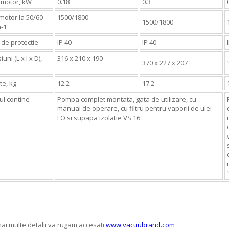
 motor, kW
0.18
0.3
motor la 50/60
1500/1800
1500/1800
n-1
 de protectie
IP 40
IP 40
uni (L x l x D),
316 x 210 x 190
370 x 227 x 207
te, kg
12.2
17.2
ul contine
Pompa complet montata, gata de utilizare, cu
manual de operare, cu filtru pentru vaporii de ulei
FO si supapa izolatie VS 16
ai multe detalii va rugam accesati
www.vacuubrand.com