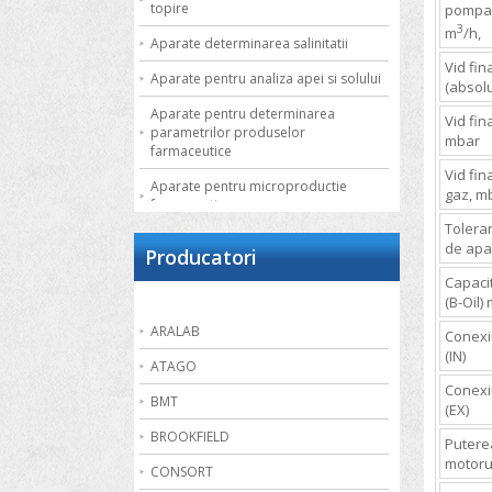
topire
pompar
3
m
/h,
Aparate determinarea salinitatii
Vid fina
Aparate pentru analiza apei si solului
(absolu
Aparate pentru determinarea
Vid fin
parametrilor produselor
mbar
farmaceutice
Vid fin
Aparate pentru microproductie
gaz, m
farmaceutica
Toleran
Autoclave de laborator
de apa
Producatori
Bai de apa
Capaci
(B-Oil)
Bai de nisip
ARALAB
Conexi
Bai termostatate cu circulatie externa
(IN)
ATAGO
Bai termostatate pentru aplicatii
Conexi
speciale
BMT
(EX)
Bai ultrasonice
BROOKFIELD
Putere
motoru
Balante
CONSORT