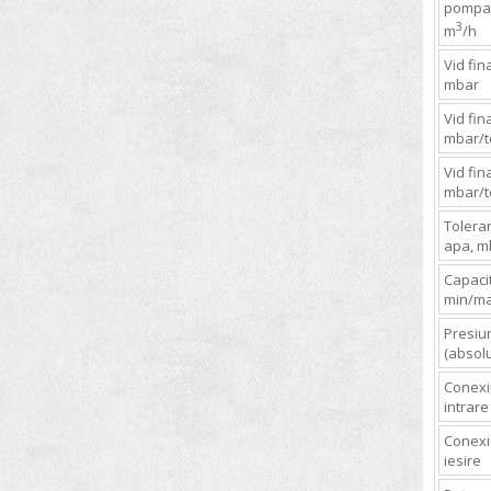
pompar
3
m
/h
Pompe de vid
Vid fina
Pompe peristaltice
mbar
Procesoare ultrasonice
Vid fina
Racitoare cu imersie
mbar/t
Reactoare de laborator
Vid fin
mbar/t
Reactor pentru accelerarea testelor
de oxidare
Tolera
apa, m
Refractometre
Capacit
Siguranta proceselor industriale
min/ma
Sisteme automate de insamantare
Presiu
(absolu
Sisteme de extractie cu solventi
Conexi
Sisteme de reactie in flux
intrare
Sisteme Kjeldahl
Conexi
iesire
Sisteme producere apa purificata