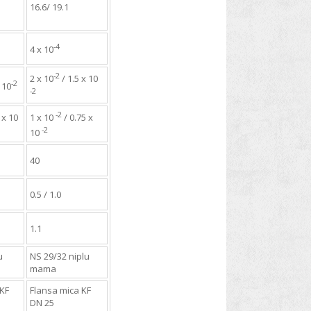
16.6/ 19.1
-4
4 x 10
-2
2 x 10
/ 1.5 x 10
-2
x 10
-2
-2
 x 10
1 x 10
/ 0.75 x
-2
10
40
0.5 / 1.0
1.1
u
NS 29/32 niplu
mama
 KF
Flansa mica KF
DN 25