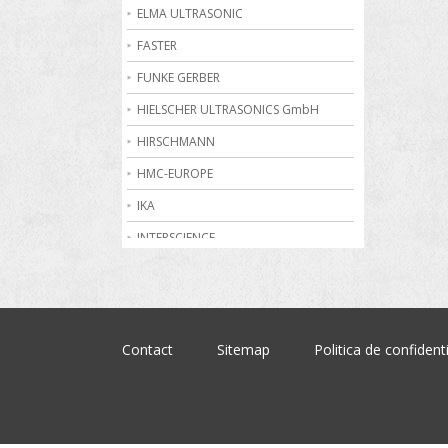
Becuri de gaz
ELMA ULTRASONIC
Bioreactoare
FASTER
Biurete digitale
FUNKE GERBER
Calorimetrie
HIELSCHER ULTRASONICS GmbH
Camere climatice
HIRSCHMANN
Cantare electronice industriale
HMC-EUROPE
Centrifuge de laborator
IKA
Conductometre
INTERSCIENCE
Congelatoare
JULABO
Cromatografe
KRUSS
Cuptoare de laborator
MARTIN CHRIST
Contact
Sitemap
Politica de confidenti
Dilatometre
MEMMERT
Dilutoare
NABERTHERM
Dispensere
OHAUS