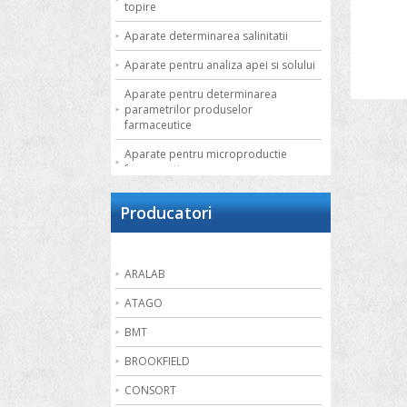
topire
Aparate determinarea salinitatii
Aparate pentru analiza apei si solului
Aparate pentru determinarea
parametrilor produselor
farmaceutice
Aparate pentru microproductie
farmaceutica
Autoclave de laborator
Producatori
Bai de apa
Bai de nisip
ARALAB
Bai termostatate cu circulatie externa
ATAGO
Bai termostatate pentru aplicatii
speciale
BMT
Bai ultrasonice
BROOKFIELD
Balante
CONSORT