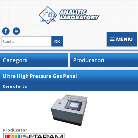
MENIU
Categorii
Producatori
Ultra High Pressure Gas Panel
Cere oferta
Producator