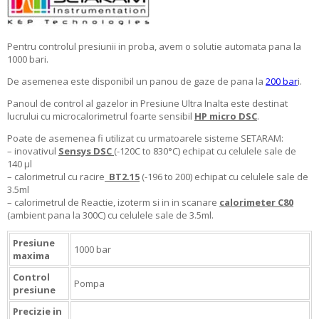
Pentru controlul presiunii in proba, avem o solutie automata pana la
1000 bari.
De asemenea este disponibil un panou de gaze de pana la
200 bar
i.
Panoul de control al gazelor in Presiune Ultra Inalta este destinat
lucrului cu microcalorimetrul foarte sensibil
HP micro DSC
.
Poate de asemenea fi utilizat cu urmatoarele sisteme SETARAM:
– inovativul
Sensys DSC
(-120C to 830°C) echipat cu celulele sale de
140 µl
– calorimetrul cu racire
BT2.15
(-196 to 200) echipat cu celulele sale de
3.5ml
– calorimetrul de Reactie, izoterm si in in scanare
calorimeter C80
(ambient pana la 300C) cu celulele sale de 3.5ml.
Presiune
1000 bar
maxima
Control
Pompa
presiune
Precizie in