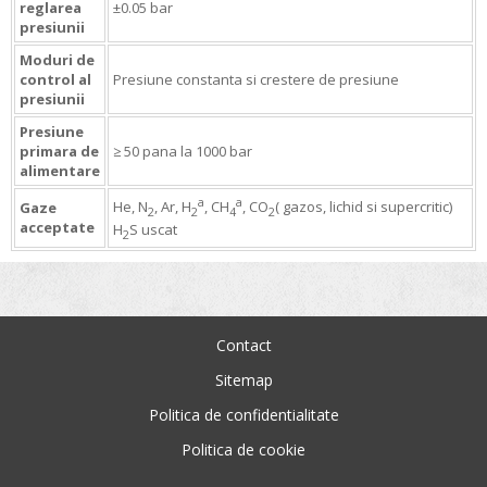
reglarea
±0.05 bar
presiunii
Moduri de
control al
Presiune constanta si crestere de presiune
presiunii
Presiune
primara de
≥ 50 pana la 1000 bar
alimentare
a
a
He, N
, Ar, H
, CH
, CO
( gazos, lichid si supercritic)
Gaze
2
2
4
2
acceptate
H
S uscat
2
Contact
Sitemap
Politica de confidentialitate
Politica de cookie