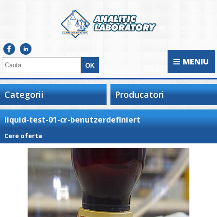
MENIU
Categorii
Producatori
liquid-test-01-cr-benutzerdefiniert
Cere oferta