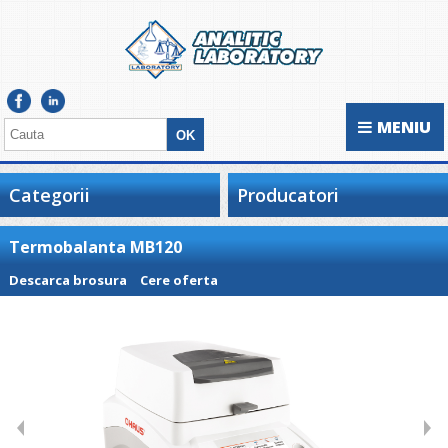
MENIU
Categorii
Producatori
Termobalanta MB120
Descarca brosura
Cere oferta