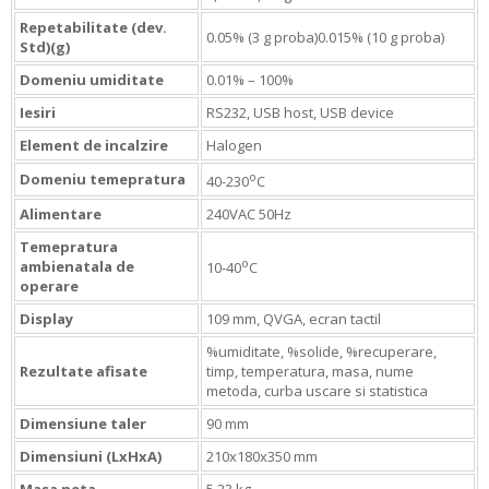
Repetabilitate (dev.
0.05% (3 g proba)0.015% (10 g proba)
Std)(g)
Domeniu umiditate
0.01% – 100%
Iesiri
RS232, USB host, USB device
Element de incalzire
Halogen
o
Domeniu temepratura
40-230
C
Alimentare
240VAC 50Hz
Temepratura
o
ambienatala de
10-40
C
operare
Display
109 mm, QVGA, ecran tactil
%umiditate, %solide, %recuperare,
Rezultate afisate
timp, temperatura, masa, nume
metoda, curba uscare si statistica
Dimensiune taler
90 mm
Dimensiuni (LxHxA)
210x180x350 mm