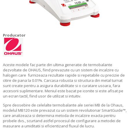
Producator
Aceste modele fac parte din ultima generatie de termobalante
dezvoltate de OHAUS, fiind prevazute cu un sistem de incalzire cu
halogen care
furnizeaza rezultate rapide si repetabile cu precizie de
citire de pana la 0.01%. Carcasa robusta si structura din metal turnat
sunt create pentru a asigura durabilitate si o curatare usoara, fara
accesorii suplimentare. Meniul este bazat pe iconite si este afisat pe
un ecran tactil, fiind usor de utilizat si intuitiv.
Spre deosebire de celelalte termobalante ale seriei MB de la Ohaus,
modelul MB120 este prevazut cu un sistem revolutionar SmartGuide™,
care analizeaza si determina metoda de incalzire exacta pentru
probele dvs., scurtand astfel procesul de configurare a metodei de
masurare a umiditatii si eficientizand fluxul de lucru.