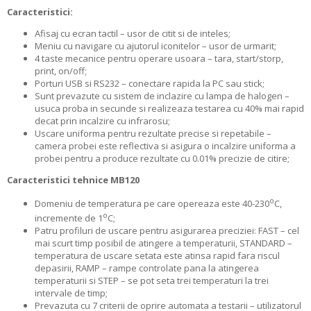
Caracteristici:
Afisaj cu ecran tactil – usor de citit si de inteles;
Meniu cu navigare cu ajutorul iconitelor – usor de urmarit;
4 taste mecanice pentru operare usoara – tara, start/storp,
print, on/off;
Porturi USB si RS232 – conectare rapida la PC sau stick;
Sunt prevazute cu sistem de inclazire cu lampa de halogen –
usuca proba in secunde si realizeaza testarea cu 40% mai rapid
decat prin incalzire cu infrarosu;
Uscare uniforma pentru rezultate precise si repetabile –
camera probei este reflectiva si asigura o incalzire uniforma a
probei pentru a produce rezultate cu 0.01% precizie de citire;
Caracteristici tehnice MB120
o
Domeniu de temperatura pe care opereaza este 40-230
C,
o
incremente de 1
C;
Patru profiluri de uscare pentru asigurarea preciziei: FAST – cel
mai scurt timp posibil de atingere a temperaturii, STANDARD –
temperatura de uscare setata este atinsa rapid fara riscul
depasirii, RAMP – rampe controlate pana la atingerea
temperaturii si STEP – se pot seta trei temperaturi la trei
intervale de timp;
Prevazuta cu 7 criterii de oprire automata a testarii – utilizatorul