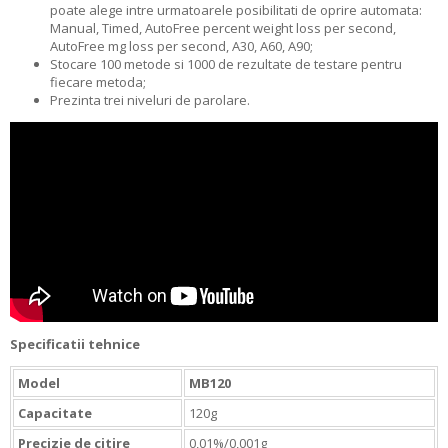
poate alege intre urmatoarele posibilitati de oprire automata:
Manual, Timed, AutoFree percent weight loss per second,
AutoFree mg loss per second, A30, A60, A90;
Stocare 100 metode si 1000 de rezultate de testare pentru
fiecare metoda;
Prezinta trei niveluri de parolare.
Specificatii tehnice
Model
MB120
Capacitate
120g
Precizie de citire
0,01%/0,001g