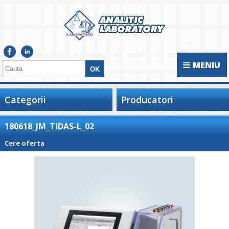
MENIU
Categorii
Producatori
180618_JM_TIDAS-L_02
Cere oferta