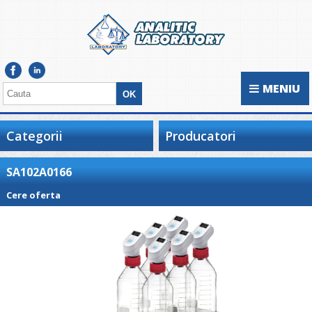
MENIU
Categorii
Producatori
SA102A0166
Cere oferta