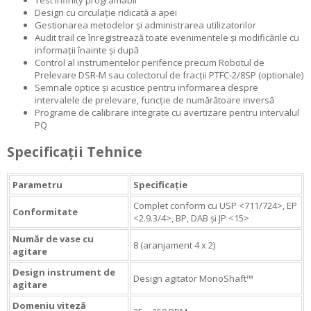
Test infinity programabil
Design cu circulație ridicată a apei
Gestionarea metodelor și administrarea utilizatorilor
Audit trail ce înregistrează toate evenimentele și modificările cu
informații înainte și după
Control al instrumentelor periferice precum Robotul de
Prelevare DSR-M sau colectorul de fracții PTFC-2/8SP (optionale)
Semnale optice și acustice pentru informarea despre
intervalele de prelevare, funcție de numărătoare inversă
Programe de calibrare integrate cu avertizare pentru intervalul
PQ
Specificații Tehnice
Parametru
Specificație
Complet conform cu USP <711/724>, EP
Conformitate
<2.9.3/4>, BP, DAB și JP <15>
Număr de vase cu
8 (aranjament 4 x 2)
agitare
Design instrument de
Design agitator MonoShaft™
agitare
Domeniu viteză