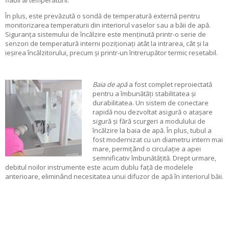
În plus, este prevăzută o sondă de temperatură externă pentru
monitorizarea temperaturii din interiorul vaselor sau a băii de apă.
Siguranța sistemului de încălzire este menținută printr-o serie de
senzori de temperatură interni poziționați atât la intrarea, cât și la
ieșirea încălzitorului, precum și printr-un întrerupător termic resetabil.
Baia de apă
a fost complet reproiectată
pentru a îmbunătăți stabilitatea și
durabilitatea. Un sistem de conectare
rapidă nou dezvoltat asigură o atașare
sigură și fără scurgeri a modulului de
încălzire la baia de apă. În plus, tubul a
fost modernizat cu un diametru intern mai
mare, permițând o circulație a apei
semnificativ îmbunătățită. Drept urmare,
debitul noilor instrumente este acum dublu față de modelele
anterioare, eliminând necesitatea unui difuzor de apă în interiorul băii.