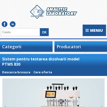
MENIU
Categorii
Producatori
Sistem pentru testarea dizolvarii model
PTWS 830
Descarca brosura
Cere oferta