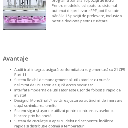
programa până la 16 poziții de lucru.
Pentru modelele echipate cu sistemul
automat de prelevare EPE, pot fi setate
până la 16 poziții de prelevare, inclusiv o
poziție dedicată pentru curățare.
Avantaje
Audit trail integrat asigură conformitatea reglementară cu 21 CFR
Part 11
Sistem flexibil de management al utilizatorilor cu număr
nelimitat de utilizatori asigură acces securizat
Interfața modernă de utilizator este ușor de folosit și rapid de
învățat
Designul MonoShaft™ evită reajustarea adâncimii de imersare
după schimbarea uneltei
Sistem sigur și ușor de utilizat pentru centrarea vaselor cu
blocare prin baionetă
Sistem de circulație a apei cu debit ridicat pentru încălzire
rapidă și distribuție optimă a temperaturii