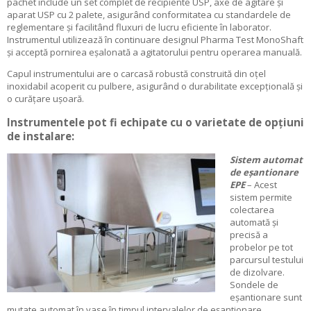
pachet include un set complet de recipiente USP, axe de agitare și
aparat USP cu 2 palete, asigurând conformitatea cu standardele de
reglementare și facilitând fluxuri de lucru eficiente în laborator.
Instrumentul utilizează în continuare designul Pharma Test MonoShaft
și acceptă pornirea eșalonată a agitatorului pentru operarea manuală.
Capul instrumentului are o carcasă robustă construită din oțel
inoxidabil acoperit cu pulbere, asigurând o durabilitate excepțională și
o curățare ușoară.
Instrumentele pot fi echipate cu o varietate de opțiuni
de instalare:
Sistem automat
de eșantionare
EPE
– Acest
sistem permite
colectarea
automată și
precisă a
probelor pe tot
parcursul testului
de dizolvare.
Sondele de
eșantionare sunt
mutate automat în vase în timpul intervalelor de eșantionare.