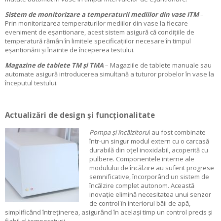
Sistem de monitorizare a temperaturii mediilor din vase ITM
–
Prin monitorizarea temperaturilor mediilor din vase la fiecare
eveniment de eșantionare, acest sistem asigură că condițiile de
temperatură rămân în limitele specificațiilor necesare în timpul
eșantionării și înainte de începerea testului.
Magazine de tablete TM și TM
A
– Magaziile de tablete manuale sau
automate asigură introducerea simultană a tuturor probelor în vase la
începutul testului.
Actualizări de design și funcționalitate
Pompa și încălzitoru
l au fost combinate
într-un singur modul extern cu o carcasă
durabilă din oțel inoxidabil, acoperită cu
pulbere. Componentele interne ale
modulului de încălzire au suferit progrese
semnificative, încorporând un sistem de
încălzire complet autonom. Această
inovație elimină necesitatea unui senzor
de control în interiorul băii de apă,
simplificând întreținerea, asigurând în același timp un control precis și
fiabil al temperaturii.