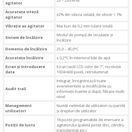
25 – 250 RPM
agitator
Acuratețe viteză
±2% din viteza setată, de obicei < 1%
agitator
Vibrație ax agitator
Mai bun de 0,2 mm rulare totală
Modul de pompă de circulație și
Sistem de încălzire
încălzire
Domeniu de încălzire
25,0 – 45,0°C
Acuratețe încălzire
± 0,2°C în interiorul băii de apă
Ecran și introducere
Ecran tactil LCD color de 7″, rezoluție
date
1024×600 pixeli, retroiluminat
Integrat, înregistrează toate
evenimentele și modificările cu
Audit trail
informații înainte și după, filtrare multi-
nivel
Management
Număr nelimitat de utilizatori cu parolă
utilizatori
și drepturi de utilizator
16 poziții programabile de imersare a
Poziții de lucru
agitatorului (paletă peste disc, cilindru
transdermal etc.)