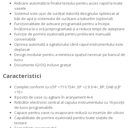
Ridicare automată la finalul testului pentru acces rapid la toate
vasele
Sistemul este ușor de curățat datorită designului optimizat al
băii de apă și sistemului de curățare a tuburilor (opțional)
Funcționalitate de activare programată pentru a începe
încălzirea la o oră preprogramată și a reduce timpii de așteptare
Funcție de pornire eșalonată pentru prelevare manuală
convenabilă
Oprirea automată a agitatorului când capul instrumentului este
deplasat
Design modular pentru a minimiza spațiul necesar pe bancul de
lucru
Documente IQ/OQ incluse gratuit
Caracteristici
Complet conform cu USP <711/724>, EP <2.9.3/4>, BP, DAB și JP
<15>
8 poziții de vase cu agitare în aranjament 4+4
Ridicător electronic central al capului instrumentului cu 16 poziții
de lucru programabile
Capace pentru vase cu evaporare redusă cu inserție din silicon
Capabilitate de pornire eșalonată pentru toate stațiile de
testare