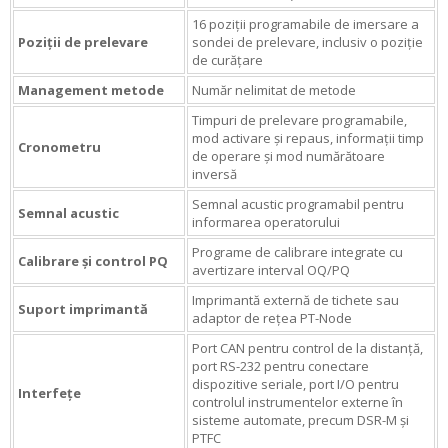
16 poziții programabile de imersare a
Poziții de prelevare
sondei de prelevare, inclusiv o poziție
de curățare
Management metode
Număr nelimitat de metode
Timpuri de prelevare programabile,
mod activare și repaus, informații timp
Cronometru
de operare și mod numărătoare
inversă
Semnal acustic programabil pentru
Semnal acustic
informarea operatorului
Programe de calibrare integrate cu
Calibrare și control PQ
avertizare interval OQ/PQ
Imprimantă externă de tichete sau
Suport imprimantă
adaptor de rețea PT-Node
Port CAN pentru control de la distanță,
port RS-232 pentru conectare
dispozitive seriale, port I/O pentru
Interfețe
controlul instrumentelor externe în
sisteme automate, precum DSR-M și
PTFC