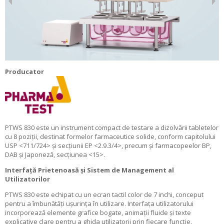
Producator
PTWS 830 este un instrument compact de testare a dizolvării tabletelor
cu 8 poziții, destinat formelor farmaceutice solide, conform capitolului
USP <711/724> și secțiunii EP <2.9.3/4>, precum și farmacopeelor BP,
DAB și Japoneză, secțiunea <15>.
Interfață Prietenoasă și Sistem de Management al
Utilizatorilor
PTWS 830 este echipat cu un ecran tactil color de 7 inchi, conceput
pentru a îmbunătăți ușurința în utilizare. Interfața utilizatorului
incorporează elemente grafice bogate, animații fluide și texte
explicative clare pentru a ghida utilizatorii prin fiecare funcție.