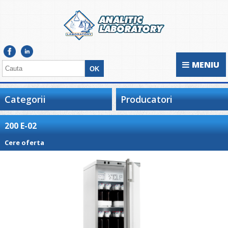
MENIU
Categorii
Producatori
200 E-02
Cere oferta