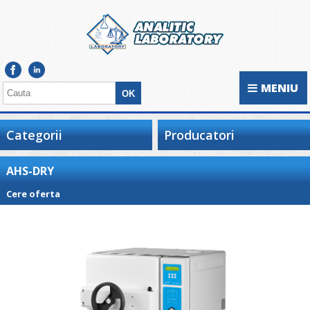
MENIU
Categorii
Producatori
AHS-DRY
Cere oferta