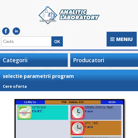
MENIU
Categorii
Producatori
selectie parametrii program
Cere oferta