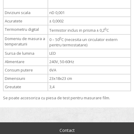
Diviziuni scala
nD 0,001
Acuratete
± 0,0002
Termometru digital
0
Termistor inclus in prisma ± 0,2
C
Domeniu de masura a
0
0 – 50
C (necesita un circulator extern
temperaturii
pentru termostatare)
Sursa de lumina
LED
Alimentare
240V, 50-60Hz
Consum putere
6VA
Dimensiuni
23x18x23 cm
Greutate
3,4
Se poate accesoriza cu piesa de test pentru masurare film.
Contact