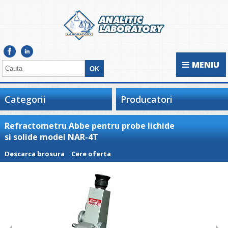
MENIU
Categorii
Producatori
Refractometru Abbe pentru probe lichide
si solide model NAR-4T
Descarca brosura
Cere oferta