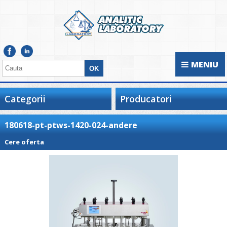
MENIU
Categorii
Producatori
180618-pt-ptws-1420-024-andere
Cere oferta