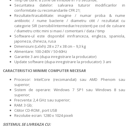
Timp de citire: 8 zone de inhibitie in 1-3 secunde;
Securitatea datelor: salvarea tuturor modificarilor in
conformitate cu recomandarile CFR 21;
Rezultate/trasabilitate: imagine / numar proba & nume
antibiotic / nume bacterie / diametru citit / rezultatat cu
categorie SIR (sensibil/intermediar/rezistent) pe cod de culoare
/ diametru critic mini si maxi / comentarii / data / timp
Software-ul este disponibil innfranceza, engleza, spaniola,
japoneza, chineza, rusa
Dimensiuni (Lxlxh): 28 x 27 x 38 cm – 9,3 kg
Alimentare: 100-240V / 50-60Hz
Garantie 3 ani (dupa inregistrare la producator)
Update software (dupa inregistrare la producator): 3 ani
CARACTERISTICI MINIME COMPUTER NECESAR
Procesor: IntelCore (recomandat) sau AMD Phenom sau
superior;
Sistem de operare: Windows 7 SP1 sau Windows 8 sau
superior;
Frecventa: 2,4 GHz sau superior;
RAM: 3 Gb;
Cititor CD-ROM , port USB
Rezolutie ecran: 1280 x 1024 pixeli
SISTEMUL SE LIVREAZA CU: