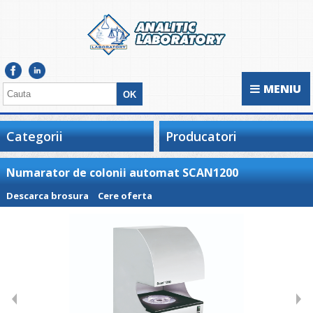
MENIU
Categorii
Producatori
Numarator de colonii automat SCAN1200
Descarca brosura
Cere oferta