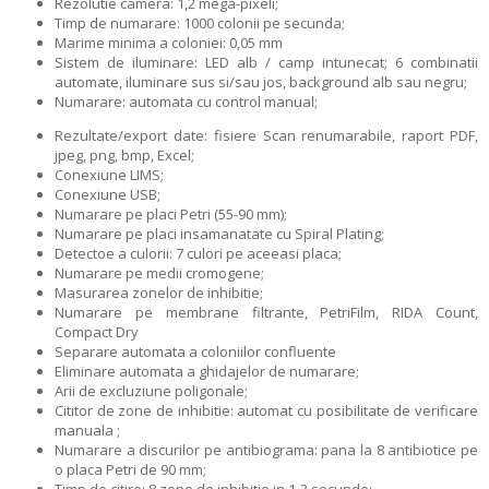
Rezolutie camera: 1,2 mega-pixeli;
Timp de numarare: 1000 colonii pe secunda;
Marime minima a coloniei: 0,05 mm
Sistem de iluminare: LED alb / camp intunecat; 6 combinatii
automate, iluminare sus si/sau jos, background alb sau negru;
Numarare: automata cu control manual;
Rezultate/export date: fisiere Scan renumarabile, raport PDF,
jpeg, png, bmp, Excel;
Conexiune LIMS;
Conexiune USB;
Numarare pe placi Petri (55-90 mm);
Numarare pe placi insamanatate cu Spiral Plating;
Detectoe a culorii: 7 culori pe aceeasi placa;
Numarare pe medii cromogene;
Masurarea zonelor de inhibitie;
Numarare pe membrane filtrante, PetriFilm, RIDA Count,
Compact Dry
Separare automata a coloniilor confluente
Eliminare automata a ghidajelor de numarare;
Arii de excluziune poligonale;
Cititor de zone de inhibitie: automat cu posibilitate de verificare
manuala ;
Numarare a discurilor pe antibiograma: pana la 8 antibiotice pe
o placa Petri de 90 mm;