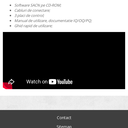
Software SACN pe CD-ROM;
Cabluri de conectare;
3 placi de control;
Manual de utilizare, documentatie IQ/OQ/PQ;
Ghid rapid de utilizare;
Contact
Sitemap