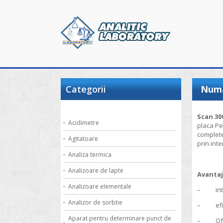
Categorii
Numa
Scan 30
Acidimetre
placa Pe
complete
Agitatoare
prin int
Analiza termica
Analizoare de lapte
Avanta
Analizoare elementale
– interf
Analizor de sorbtie
– efic
Aparat pentru determinare punct de
– Ofera 