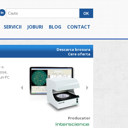
SERVICII
JOBURI
BLOG
CONTACT
Descarca brosura
Cere oferta
e o
cise,
 un PC
Producator