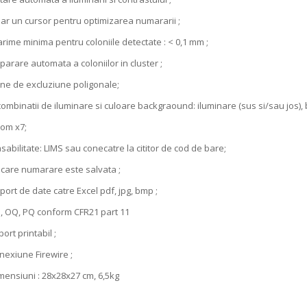
un cursor pentru optimizarea numararii ;
 minima pentru coloniile detectate : < 0,1 mm ;
re automata a coloniilor in cluster ;
de excluziune poligonale;
inatii de iluminare si culoare backgraound: iluminare (sus si/sau jos),
m x7;
ilitate: LIMS sau conecatre la cititor de cod de bare;
re numarare este salvata ;
 de date catre Excel pdf, jpg, bmp ;
Q, PQ conform CFR21 part 11
t printabil ;
iune Firewire ;
siuni : 28x28x27 cm, 6,5kg