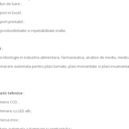
uri de bare ;
t in Excel ;
t printabil ;
uctibiliatte si repetabilitate inalte.
 :
iologie in industria alimentara, farmaceutica, analize de mediu, medica
re automata pentru placi turnate, placi insmantate si placi insamantate
atii tehnice :
ra CCD ;
nare cu LED alb ;
csa inox ;
 automata a iluminarii si contrastului ;