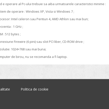
d e operare al Pc-ului trebuie sa aiba urmatoarele caracteristici minime :
m de operare : Windows XP, Vista si Windows 7 ;
or: Intel celeron sau Pentiun 4, AMD Athlon sau mai bun;
enta : 1 GHz ;
 512 bytes ;
une Firewire (6 pini) sau slot PCI liber, CD-ROM drive ;
utie: 1024×768 sau mai buna;
ter de birou, nu se recomanda a fi laptop.
alitate
Politica de cookie