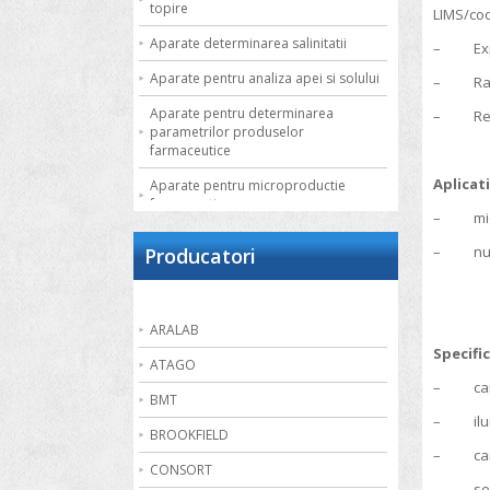
topire
LIMS/cod
Aparate determinarea salinitatii
– Expor
Aparate pentru analiza apei si solului
– Rapor
Aparate pentru determinarea
– Reprod
parametrilor produselor
farmaceutice
Aplicatii
Aparate pentru microproductie
farmaceutica
– microb
Autoclave de laborator
– numara
Producatori
Bai de apa
Bai de nisip
ARALAB
Bai termostatate cu circulatie externa
Specific
ATAGO
Bai termostatate pentru aplicatii
– came
speciale
BMT
– ilumi
Bai ultrasonice
BROOKFIELD
– cara
Balante
CONSORT
– setare