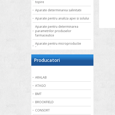
topire
Aparate determinarea salinitatii
Aparate pentru analiza apei si solului
Aparate pentru determinarea
parametrilor produselor
farmaceutice
Aparate pentru microproductie
farmaceutica
Autoclave de laborator
Producatori
Bai de apa
Bai de nisip
ARALAB
Bai termostatate cu circulatie externa
ATAGO
Bai termostatate pentru aplicatii
speciale
BMT
Bai ultrasonice
BROOKFIELD
Balante
CONSORT