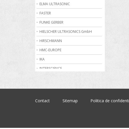
Becuri de gaz
ELMA ULTRASONIC
Bioreactoare
FASTER
Biurete digitale
FUNKE GERBER
Calorimetrie
HIELSCHER ULTRASONICS GmbH
Camere climatice
HIRSCHMANN
Cantare electronice industriale
HMC-EUROPE
Centrifuge de laborator
IKA
Conductometre
INTERSCIENCE
Congelatoare
JULABO
Cromatografe
KRUSS
Cuptoare de laborator
MARTIN CHRIST
Contact
Sitemap
Politica de confidenti
Dilatometre
MEMMERT
Dilutoare
NABERTHERM
Dispensere
OHAUS