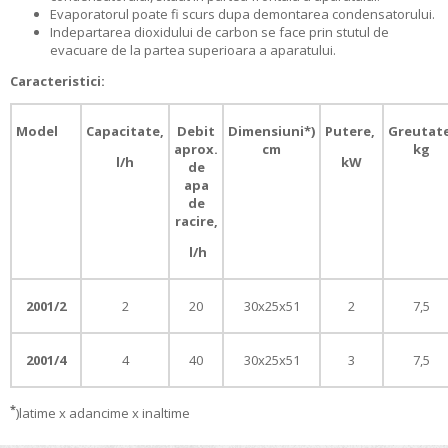
Evaporatorul poate fi scurs dupa demontarea condensatorului.
Indepartarea dioxidului de carbon se face prin stutul de
evacuare de la partea superioara a aparatului.
Caracteristici:
Model
Capacitate,
Debit
Dimensiuni*)
Putere,
Greutate
aprox.
cm
kg
l/h
kW
de
apa
de
racire,
l/h
2001/2
2
20
30x25x51
2
7,5
2001/4
4
40
30x25x51
3
7,5
*
)latime x adancime x inaltime