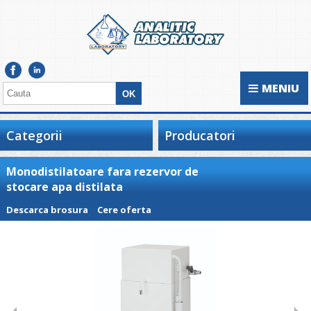
MENIU
Categorii
Producatori
Monodistilatoare fara rezervor de
stocare apa distilata
Descarca brosura
Cere oferta