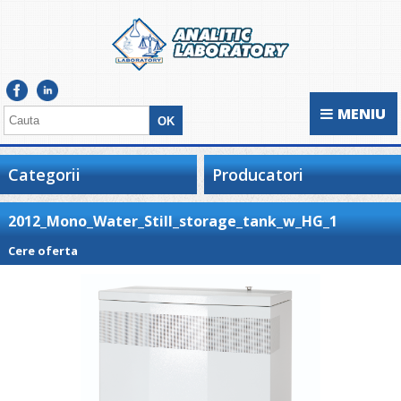
MENIU
Categorii
Producatori
2012_Mono_Water_Still_storage_tank_w_HG_1
Cere oferta