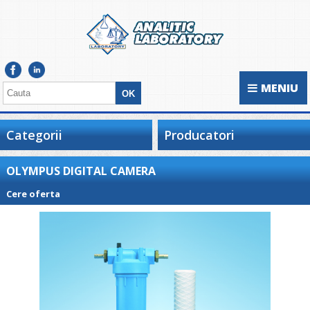
MENIU
Categorii
Producatori
OLYMPUS DIGITAL CAMERA
Cere oferta