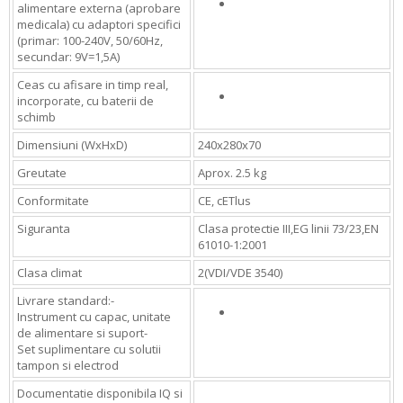
alimentare externa (aprobare
medicala) cu adaptori specifici
(primar: 100-240V, 50/60Hz,
secundar: 9V=1,5A)
Ceas cu afisare in timp real,
incorporate, cu baterii de
schimb
Dimensiuni (WxHxD)
240x280x70
Greutate
Aprox. 2.5 kg
Conformitate
CE, cETlus
Siguranta
Clasa protectie III,EG linii 73/23,EN
61010-1:2001
Clasa climat
2(VDI/VDE 3540)
Livrare standard:-
Instrument cu capac, unitate
de alimentare si suport-
Set suplimentare cu solutii
tampon si electrod
Documentatie disponibila IQ si