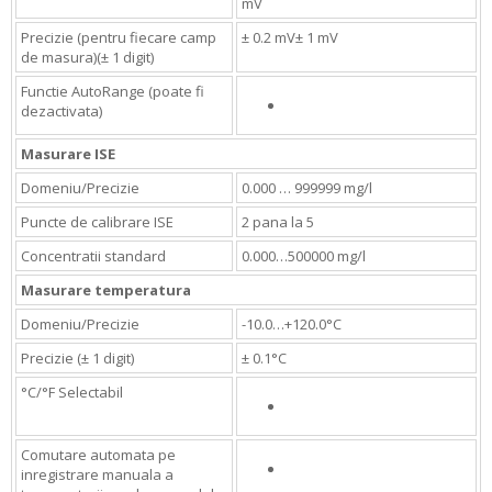
mV
Precizie (pentru fiecare camp
± 0.2 mV± 1 mV
de masura)(± 1 digit)
Functie AutoRange (poate fi
dezactivata)
Masurare ISE
Domeniu/Precizie
0.000 … 999999 mg/l
Puncte de calibrare ISE
2 pana la 5
Concentratii standard
0.000…500000 mg/l
Masurare temperatura
Domeniu/Precizie
-10.0…+120.0°C
Precizie (± 1 digit)
± 0.1°C
°C/°F Selectabil
Comutare automata pe
inregistrare manuala a