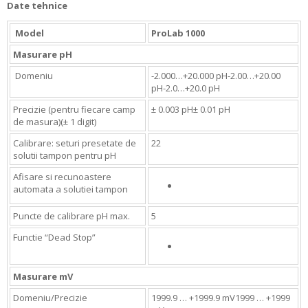
Date tehnice
Model
ProLab 1000
Masurare pH
Domeniu
-2.000…+20.000 pH-2.00…+20.00
pH-2.0…+20.0 pH
Precizie (pentru fiecare camp
± 0.003 pH± 0.01 pH
de masura)(± 1 digit)
Calibrare: seturi presetate de
22
solutii tampon pentru pH
Afisare si recunoastere
automata a solutiei tampon
Puncte de calibrare pH max.
5
Functie “Dead Stop”
Masurare mV
Domeniu/Precizie
1999.9 … +1999.9 mV1999 … +1999