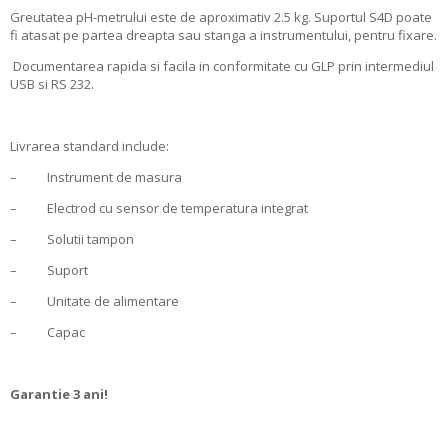
Greutatea pH-metrului este de aproximativ 2.5 kg. Suportul S4D poate
fi atasat pe partea dreapta sau stanga a instrumentului, pentru fixare.
Documentarea rapida si facila in conformitate cu GLP prin intermediul
USB si RS 232.
Livrarea standard include:
– Instrument de masura
– Electrod cu sensor de temperatura integrat
– Solutii tampon
– Suport
– Unitate de alimentare
– Capac
Garantie 3 ani!