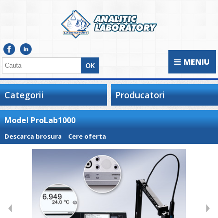
MENIU
Categorii
Producatori
Model ProLab1000
Descarca brosura
Cere oferta