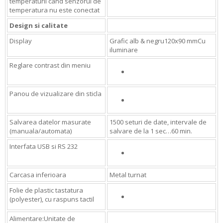
temperaturii cand senzorul de
temperatura nu este conectat
Design si calitate
Display
Grafic alb & negru120x90 mmCu
iluminare
Reglare contrast din meniu
Panou de vizualizare din sticla
Salvarea datelor masurate
1500 seturi de date, intervale de
(manuala/automata)
salvare de la 1 sec…60 min.
Interfata USB si RS 232
Carcasa inferioara
Metal turnat
Folie de plastic tastatura
(polyester), cu raspuns tactil
Alimentare:Unitate de