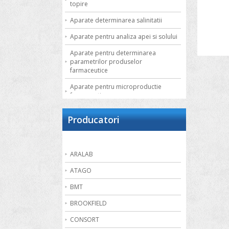
topire
Aparate determinarea salinitatii
Aparate pentru analiza apei si solului
Aparate pentru determinarea
parametrilor produselor
farmaceutice
Aparate pentru microproductie
farmaceutica
Autoclave de laborator
Producatori
Bai de apa
Bai de nisip
ARALAB
Bai termostatate cu circulatie externa
ATAGO
Bai termostatate pentru aplicatii
speciale
BMT
Bai ultrasonice
BROOKFIELD
Balante
CONSORT