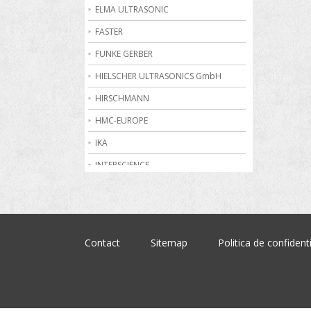
Becuri de gaz
ELMA ULTRASONIC
Bioreactoare
FASTER
Biurete digitale
FUNKE GERBER
Calorimetrie
HIELSCHER ULTRASONICS GmbH
Camere climatice
HIRSCHMANN
Cantare electronice industriale
HMC-EUROPE
Centrifuge de laborator
IKA
Conductometre
INTERSCIENCE
Congelatoare
JULABO
Cromatografe
KRUSS
Cuptoare de laborator
MARTIN CHRIST
Contact
Sitemap
Politica de confidenti
Dilatometre
MEMMERT
Dilutoare
NABERTHERM
Dispensere
OHAUS