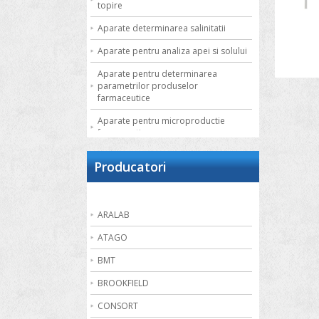
topire
Aparate determinarea salinitatii
Aparate pentru analiza apei si solului
Aparate pentru determinarea
parametrilor produselor
farmaceutice
Aparate pentru microproductie
farmaceutica
Autoclave de laborator
Producatori
Bai de apa
Bai de nisip
ARALAB
Bai termostatate cu circulatie externa
ATAGO
Bai termostatate pentru aplicatii
speciale
BMT
Bai ultrasonice
BROOKFIELD
Balante
CONSORT