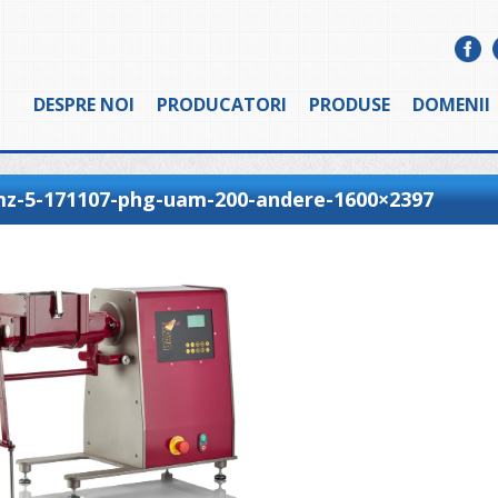
DESPRE NOI
PRODUCATORI
PRODUSE
DOMENII
mz-5-171107-phg-uam-200-andere-1600×2397