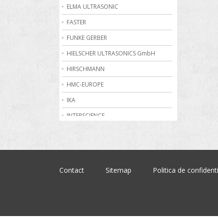
Becuri de gaz
ELMA ULTRASONIC
Bioreactoare
FASTER
Biurete digitale
FUNKE GERBER
Calorimetrie
HIELSCHER ULTRASONICS GmbH
Camere climatice
HIRSCHMANN
Cantare electronice industriale
HMC-EUROPE
Centrifuge de laborator
IKA
Conductometre
INTERSCIENCE
Congelatoare
JULABO
Cromatografe
KRUSS
Cuptoare de laborator
MARTIN CHRIST
Contact
Sitemap
Politica de confidenti
Dilatometre
MEMMERT
Dilutoare
NABERTHERM
Dispensere
OHAUS