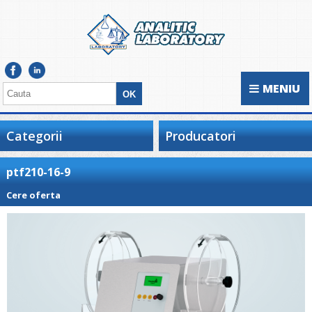
MENIU
Categorii
Producatori
ptf210-16-9
Cere oferta