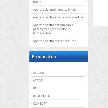
topire
Aparate determinarea salinitatii
Aparate pentru analiza apei si solului
Aparate pentru determinarea
parametrilor produselor
farmaceutice
Aparate pentru microproductie
farmaceutica
Autoclave de laborator
Producatori
Bai de apa
Bai de nisip
ARALAB
Bai termostatate cu circulatie externa
ATAGO
Bai termostatate pentru aplicatii
speciale
BMT
Bai ultrasonice
BROOKFIELD
Balante
CONSORT