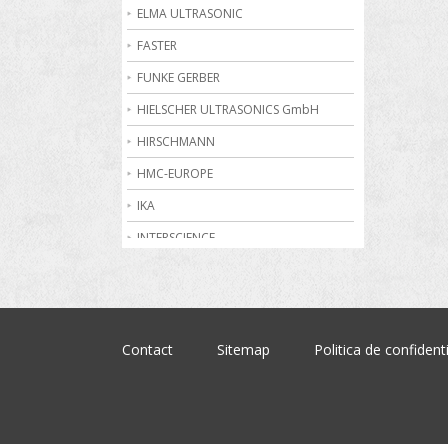
Becuri de gaz
ELMA ULTRASONIC
Bioreactoare
FASTER
Biurete digitale
FUNKE GERBER
Calorimetrie
HIELSCHER ULTRASONICS GmbH
Camere climatice
HIRSCHMANN
Cantare electronice industriale
HMC-EUROPE
Centrifuge de laborator
IKA
Conductometre
INTERSCIENCE
Congelatoare
JULABO
Cromatografe
KRUSS
Cuptoare de laborator
MARTIN CHRIST
Contact
Sitemap
Politica de confidenti
Dilatometre
MEMMERT
Dilutoare
NABERTHERM
Dispensere
OHAUS