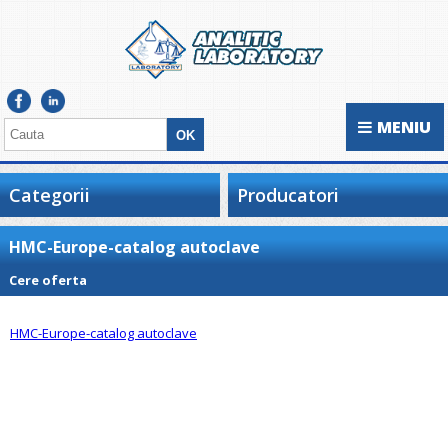
MENIU
Categorii
Producatori
HMC-Europe-catalog autoclave
Cere oferta
HMC-Europe-catalog autoclave