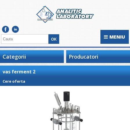
MENIU
Categorii
Producatori
vas ferment 2
Cere oferta