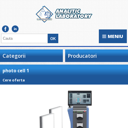
MENIU
Categorii
Producatori
photo cell 1
Cere oferta