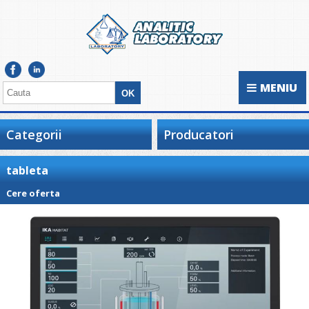
MENIU
Categorii
Producatori
tableta
Cere oferta