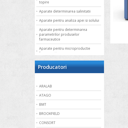
topire
Aparate determinarea salinitatii
Aparate pentru analiza apei si solului
Aparate pentru determinarea
parametrilor produselor
farmaceutice
Aparate pentru microproductie
farmaceutica
Autoclave de laborator
Producatori
Bai de apa
Bai de nisip
ARALAB
Bai termostatate cu circulatie externa
ATAGO
Bai termostatate pentru aplicatii
speciale
BMT
Bai ultrasonice
BROOKFIELD
Balante
CONSORT