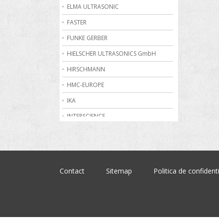
Becuri de gaz
ELMA ULTRASONIC
Bioreactoare
FASTER
Biurete digitale
FUNKE GERBER
Calorimetrie
HIELSCHER ULTRASONICS GmbH
Camere climatice
HIRSCHMANN
Cantare electronice industriale
HMC-EUROPE
Centrifuge de laborator
IKA
Conductometre
INTERSCIENCE
Congelatoare
JULABO
Cromatografe
KRUSS
Cuptoare de laborator
MARTIN CHRIST
Contact
Sitemap
Politica de confidenti
Dilatometre
MEMMERT
Dilutoare
NABERTHERM
Dispensere
OHAUS