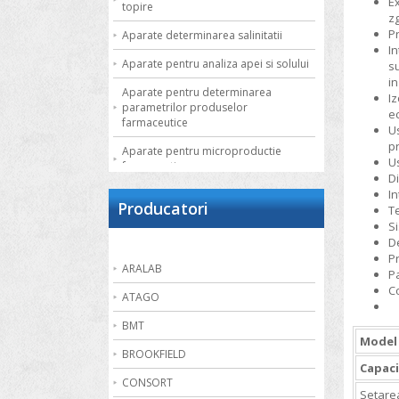
E
topire
zg
P
Aparate determinarea salinitatii
I
Aparate pentru analiza apei si solului
s
in
Aparate pentru determinarea
Iz
parametrilor produselor
e
farmaceutice
U
p
Aparate pentru microproductie
Us
farmaceutica
D
In
Autoclave de laborator
Producatori
T
Bai de apa
S
D
Bai de nisip
P
ARALAB
P
Bai termostatate cu circulatie externa
C
ATAGO
Bai termostatate pentru aplicatii
speciale
BMT
Model
Bai ultrasonice
BROOKFIELD
Capac
Balante
CONSORT
Setare