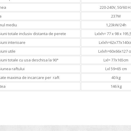
nea
220-240V, 50/60 H
a
237W
ul mediu
1,23kW/24h
uni totale inclusiv distanta de perete
Lxlxh= 77 x 98 x 195,
uni interioare
Lxlxh=62x77x140
uni utile
Lxlxh=60x66x127 
uni totale cu usa deschisa la 90°
Lxl= 77x165cm
iunea raftului
Lxl 59×65 cm
tate maxima de incarcare per raft
40 kg
tea
146 kg