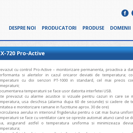
DESPRE NOI
PRODUCATORI
PRODUSE
DOMENII
X-720 Pro-Active
revazut cu control Pro-Active – monitorizare permanenta, proactiva a da
erformanta si alertelor in cazul oricaror deviatii de temperatura; co
emperaturii cu doi senzori PT-1000 in standard, cel mai precis con
mepraturii;
ocumentarea temperaturii se face usor datorita interfetei USB.
ste prevazut cu alarme acustice si vizuale pentru cazuri in care se m
emperatura, usa deschisa (alarma dupa 60 de secunde) si cadere de t
unitatea e monitorizare ramane in fucntiune aprox. 30 de ore)
ecircularea aerului in interiorul frigiderului pentru o cat mai buna unifor
emperaturii se face cu ventilator care se opreste automat atunci cand se 
sa, asigurand astfel o temperatura uniforma si minimizeaza deviat
emperatura;