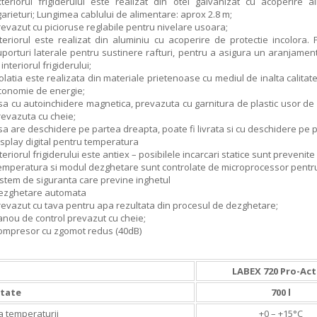
xteriorul frigiderului este realizat din otel galvanizat cu acoperire a
arieturi; Lungimea cablului de alimentare: aprox 2.8 m;
revazut cu picioruse reglabile pentru nivelare usoara;
nteriorul este realizat din aluminiu cu acoperire de protectie incolora. 
uporturi laterale pentru sustinere rafturi, pentru a asigura un aranjament 
 interiorul frigiderului;
olatia este realizata din materiale prietenoase cu mediul de inalta calitat
conomie de energie;
sa cu autoinchidere magnetica, prevazuta cu garnitura de plastic usor de i
revazuta cu cheie;
a are deschidere pe partea dreapta, poate fi livrata si cu deschidere pe p
isplay digital pentru temperatura
teriorul frigiderului este antiex – posibilele incarcari statice sunt prevenit
emperatura si modul dezghetare sunt controlate de microprocessor pentru 
istem de siguranta care previne inghetul
ezghetare automata
revazut cu tava pentru apa rezultata din procesul de dezghetare;
anou de control prevazut cu cheie;
ompresor cu zgomot redus (40dB)
LABEX 720 Pro-Act
itate
700 l
a temperaturii
+0 – +15°C