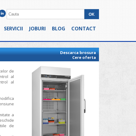
SERVICII
JOBURI
BLOG
CONTACT
Descarca brosura
Cere oferta
telor de
ntrol al
trol al
odifica
ensiune
mitate a
deschide
iile de