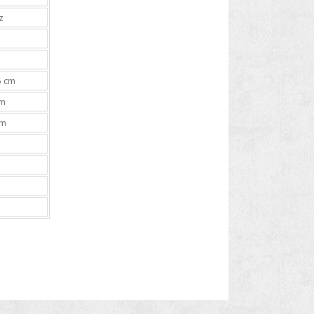
z
5 cm
cm
cm