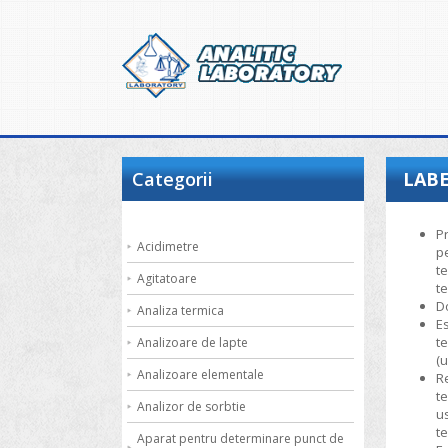
Categorii
LABE
P
Acidimetre
p
t
Agitatoare
te
D
Analiza termica
E
t
Analizoare de lapte
(
Analizoare elementale
R
t
Analizor de sorbtie
u
t
Aparat pentru determinare punct de