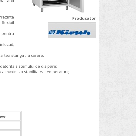
lba anti
Prezinta
Producator
flexibil
e pentru
nlocuit;
artea stanga , la cerere.
e datorita sistemului de disipare;
a maximiza stabilitatea temperaturii;
ive