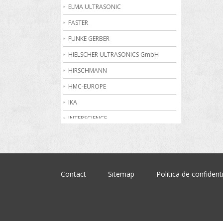
Becuri de gaz
ELMA ULTRASONIC
Bioreactoare
FASTER
Biurete digitale
FUNKE GERBER
Calorimetrie
HIELSCHER ULTRASONICS GmbH
Camere climatice
HIRSCHMANN
Cantare electronice industriale
HMC-EUROPE
Centrifuge de laborator
IKA
Conductometre
INTERSCIENCE
Congelatoare
JULABO
Cromatografe
KRUSS
Cuptoare de laborator
MARTIN CHRIST
Contact
Sitemap
Politica de confidenti
Dilatometre
MEMMERT
Dilutoare
NABERTHERM
Dispensere
OHAUS