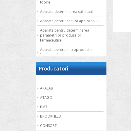
topire
Aparate determinarea salinitatii
Aparate pentru analiza apei si solului
Aparate pentru determinarea
parametrilor produselor
farmaceutice
Aparate pentru microproductie
farmaceutica
Autoclave de laborator
Producatori
Bai de apa
Bai de nisip
ARALAB
Bai termostatate cu circulatie externa
ATAGO
Bai termostatate pentru aplicatii
speciale
BMT
Bai ultrasonice
BROOKFIELD
Balante
CONSORT