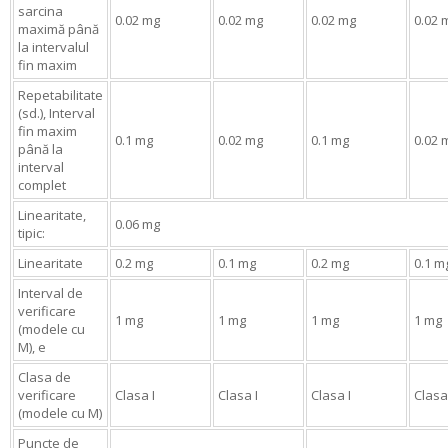
sarcina
0.02 mg
0.02 mg
0.02 mg
0.02 
maximă până
la intervalul
fin maxim
Repetabilitate
(sd.), Interval
fin maxim
0.1 mg
0.02 mg
0.1 mg
0.02 
până la
interval
complet
Linearitate,
0.06 mg
tipic:
Linearitate
0.2 mg
0.1 mg
0.2 mg
0.1 m
Interval de
verificare
1 mg
1 mg
1 mg
1 mg
(modele cu
M), e
Clasa de
verificare
Clasa I
Clasa I
Clasa I
Clasa
(modele cu M)
Puncte de