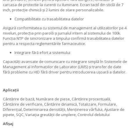
carcasa de protectie la curenti cu iluminare. Ecran tactil din sticlă de 7
inch, protecție chimică și 2 lumini de stare personalizabile.
Compatibilitate cu trasabilitatea datelor
Asigură conformitatea cu sistemul de management al utilizatorilor pe 4
niveluri, protecția prin parolă și jurnalul intern al sistemului de 100k.
Funcția NTP de sincronizare a timpului confirmă trasabilitatea datelor
pentru a respecta reglementările farmaceutice.
Integrare fără efort a sistemului
Capacități avansate de comunicare cu integrare simplă în Sistemele de
Management al Informațiilor de Laborator (LIMS) și transfer de date
fără probleme cu HID fără driver pentru introducerea ușoară a datelor.
Aplicații
Cântărire de bază, Numărare de piese, Cântărire procentuală,
Cântărire de verificare, Cântărire dinamică, Totalizare, Formulare,
Diferențial, Determinarea densității, Menținerea vârfului, Ajustare de
pipete, SQC, Variația greutății de umplere, Controlul debitului
Afișaj