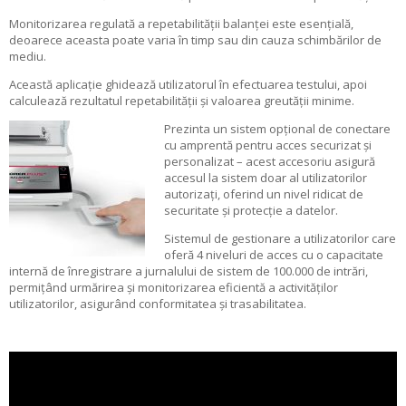
Monitorizarea regulată a repetabilității balanței este esențială,
deoarece aceasta poate varia în timp sau din cauza schimbărilor de
mediu.
Această aplicație ghidează utilizatorul în efectuarea testului, apoi
calculează rezultatul repetabilității și valoarea greutății minime.
Prezinta un sistem opțional de conectare
cu amprentă pentru acces securizat și
personalizat – acest accesoriu asigură
accesul la sistem doar al utilizatorilor
autorizați, oferind un nivel ridicat de
securitate și protecție a datelor.
Sistemul de gestionare a utilizatorilor care
oferă 4 niveluri de acces cu o capacitate
internă de înregistrare a jurnalului de sistem de 100.000 de intrări,
permițând urmărirea și monitorizarea eficientă a activităților
utilizatorilor, asigurând conformitatea și trasabilitatea.