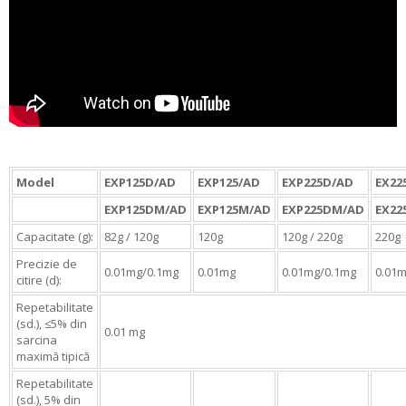
Model
EXP125D/AD
EXP125/AD
EXP225D/AD
EX22
EXP125DM/AD
EXP125M/AD
EXP225DM/AD
EX22
Capacitate (g):
82g / 120g
120g
120g / 220g
220g
Precizie de
0.01mg/0.1mg
0.01mg
0.01mg/0.1mg
0.01
citire (d):
Repetabilitate
(sd.), ≤5% din
0.01 mg
sarcina
maximă tipică
Repetabilitate
(sd.), 5% din