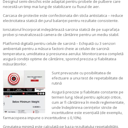
Designul semi-deschis este adaptat pentru probele de pulbere care
necesită un timp mai lung de stabilizare cu fluxul de aer.
Carcasa de protectie este confectionata din sticla antistatica – reduce
electricitatea statică din jurul balanței pentru rezultate consistente.
Ionizatorul încorporat indepărtează sarcina statică de pe suprafața
probei și neutralizează camera de cântărire pentru un mediu stabil.
Platformă digitală pentru celule de sarcină – Echipată cu 3 senzori
ambientali pentru a măsura factorii cheie ai celulei de sarcină:
temperatura, umiditatea și presiunea aerului. Monitorizarea completă
asigură condiții optime de cântărire, sporind precizia și fiabilitatea
măsurătorilor.
Sunt prevazute cu posibilitatea de
efectuare a unui test de repetabilitate de
rutină
Asigură precizie și fiabilitate constante pe
termen lung. Ideal pentru aplicații critice,
cum ar fi cântărirea în medii reglementate,
unde îndeplinirea cerințelor stricte de
incertitudine este esențială (de exemplu,
farmacopeea impune o incertitudine ≤ 0,10%).
Greutatea minimă este calculată pe baza rezultatului repetabilității.