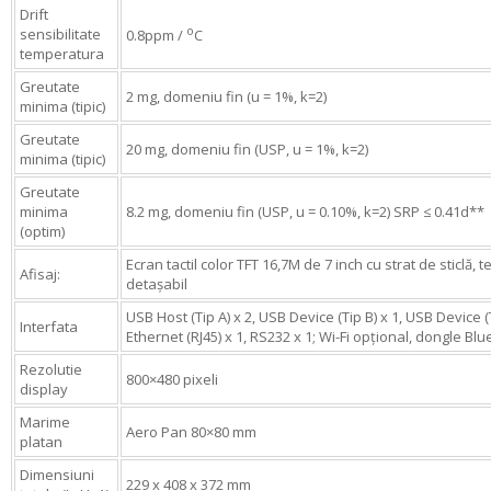
Drift
o
sensibilitate
0.8ppm /
C
temperatura
Greutate
2 mg, domeniu fin (u = 1%, k=2)
minima (tipic)
Greutate
20 mg, domeniu fin (USP, u = 1%, k=2)
minima (tipic)
Greutate
minima
8.2 mg, domeniu fin (USP, u = 0.10%, k=2) SRP ≤ 0.41d**
(optim)
Ecran tactil color TFT 16,7M de 7 inch cu strat de sticlă, 
Afisaj:
detașabil
USB Host (Tip A) x 2, USB Device (Tip B) x 1, USB Device (T
Interfata
Ethernet (RJ45) x 1, RS232 x 1; Wi-Fi opțional, dongle Bl
Rezolutie
800×480 pixeli
display
Marime
Aero Pan 80×80 mm
platan
Dimensiuni
229 x 408 x 372 mm