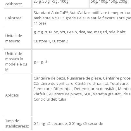
25 g, 50 g, 75g , 100g
50g, 100g, 150g, 200g
calibrare:
Standard AutoCal™, AutoCal la modificare temeperatu
Calibrare
ambientala cu 1,5 grade Celsius sau la fiecare 3 ore (se
11 ore)
g, mg, ct, N, oz, ozt, Grain, dwt, mo, msg, tcl, tola, baht,
Unitati de
masura:
Custom 1, Custom 2
Unittai de
masura la
g, mg, ct
modelele cu
M
Cântărire de bază, Numărare de piese, Cântărire proce
Cântărire de verificare, Cântărire dinamică, Totalizare,
Formulare, Diferențial, Determinarea densității, Menți
vârfului, Ajustare de pipete, SQC, Variația greutății de
Aplicatii
Controlul debitului
Timp de
0.1 mg: ≤2 secunde, 0.01mg: ≤5 secunde
stabilizare(s):