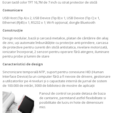
Ecran tactil color TFT 16,7M de 7 inch cu strat protector de sticlă
Comunicare
USB Host (Tip A) x 2, USB Device (Tip B) x 1, USB Device (Tip C) x 1,
Ethernet (RJ45) x 1, RS232 x 1; Wi-Fi opțional, dongle Bluetooth
Construcție
Design modular, bază și carcasă metalice, platan de cântărire din aliaj
de zinc, uși automate îmbunătățite cu protecție anti-prindere, carcasa
de protective pentru curenti din sticlă antistatica, nivelare motorizată,
ionizator încorporat, 2 senzori pentru operare fără atingere, iluminare
pentru probe și lumini de stare
Caracteristici de design
Sincronizare temporală NTP, suport pentru conexiune HID (Human
Interface Device) la un computer fără a fi nevoie de drivere, gestionare
a utilizatorilor pe 4 niveluri și o capacitate internă de jurnal de sistem
de 100.000 de intrări, 3000 de biblioteci de mostre de aplicații
Panoul de control se poate detasa de baza
de cantarire, permitand astfel flexibilitate si
posibilitate de lucru in hote de dimensiuni
mici.