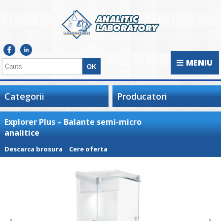
MENIU
Categorii
Producatori
Explorer Plus – Balante semi-micro
analitice
Descarca brosura
Cere oferta