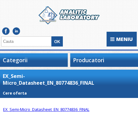
MENIU
Categorii
Producatori
EX_Semi-
Micro_Datasheet_EN_80774836_FINAL
Cere oferta
EX_Semi-Micro_Datasheet_EN_80774836_FINAL