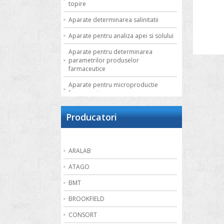
topire
Aparate determinarea salinitatii
Aparate pentru analiza apei si solului
Aparate pentru determinarea
parametrilor produselor
farmaceutice
Aparate pentru microproductie
farmaceutica
Autoclave de laborator
Producatori
Bai de apa
Bai de nisip
ARALAB
Bai termostatate cu circulatie externa
ATAGO
Bai termostatate pentru aplicatii
speciale
BMT
Bai ultrasonice
BROOKFIELD
Balante
CONSORT