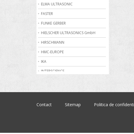
Becuri de gaz
ELMA ULTRASONIC
Bioreactoare
FASTER
Biurete digitale
FUNKE GERBER
Calorimetrie
HIELSCHER ULTRASONICS GmbH
Camere climatice
HIRSCHMANN
Cantare electronice industriale
HMC-EUROPE
Centrifuge de laborator
IKA
Conductometre
INTERSCIENCE
Congelatoare
JULABO
Cromatografe
KRUSS
Cuptoare de laborator
MARTIN CHRIST
Contact
Sitemap
Politica de confidenti
Dilatometre
MEMMERT
Dilutoare
NABERTHERM
Dispensere
OHAUS