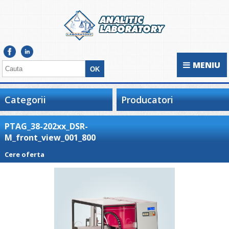
MENIU
Categorii
Producatori
PTAG_38-202xx_DSR-
M_front_view_001_800
Cere oferta