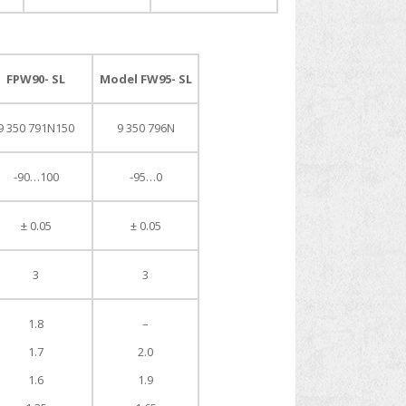
FPW90- SL
Model FW95- SL
9 350 791N150
9 350 796N
-90…100
-95…0
± 0.05
± 0.05
3
3
1.8
–
1.7
2.0
1.6
1.9