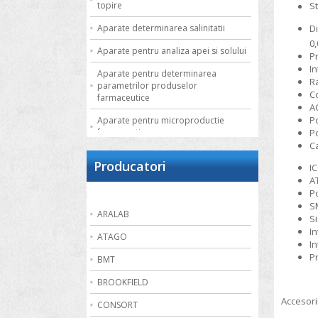
topire
St
D
Aparate determinarea salinitatii
0,
Aparate pentru analiza apei si solului
P
I
Aparate pentru determinarea
R
parametrilor produselor
Co
farmaceutice
A
Po
Aparate pentru microproductie
Po
farmaceutica
C
Autoclave de laborator
Producatori
IC
Bai de apa
AT
P
Bai de nisip
S
ARALAB
Si
Bai termostatate cu circulatie externa
In
ATAGO
I
Bai termostatate pentru aplicatii
P
speciale
BMT
Bai ultrasonice
BROOKFIELD
Accesorii
Balante
CONSORT