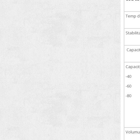
Pompe de vid
Temp de
Pompe peristaltice
Procesoare ultrasonice
Stabili
Racitoare cu imersie
Reactoare de laborator
Capacit
Reactor pentru accelerarea testelor
de oxidare
Capacit
Refractometre
-40
Siguranta proceselor industriale
-60
Sisteme automate de insamantare
-80
Sisteme de extractie cu solventi
Sisteme de reactie in flux
Sisteme Kjeldahl
Volumul 
Sisteme producere apa purificata