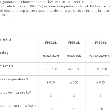
p-gradare : HST booster heater 9kW ( cod 8810011 sau 8810012)
odul electronic ( cod 8900100) este necesar pentru controlul HST booster 
SP booster pump creste capacitatea de pompare cu 30 l/min pana la maxim 
810 015)
ristici
FP52 SL
FP55 SL
FP52 SL
talog
9 352 752N
9352755N
9 352 752N15
 lucru °C
-60…100
-60…100
-60…150
tatea temperaturii °C
± 0.05
± 0.05
± 0.05
atea de incalzire kW
3
3
3
atea de racire, kW200-20
3.0
5.2
3.0