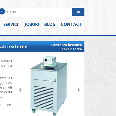
SERVICII
JOBURI
BLOG
CONTACT
Descarca brosura
atii externe
Cere oferta
rnizeaza
si pentru
anta cu
urator.
 si roti
chidului
a.
ghetare,