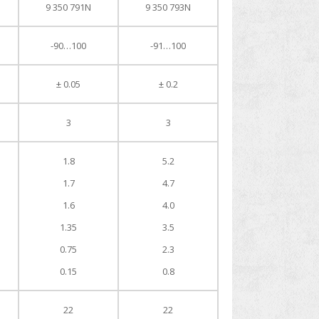
9 350 791N
9 350 793N
-90…100
-91…100
± 0.05
± 0.2
3
3
1.8
5.2
1.7
4.7
1.6
4.0
1.35
3.5
0.75
2.3
0.15
0.8
22
22