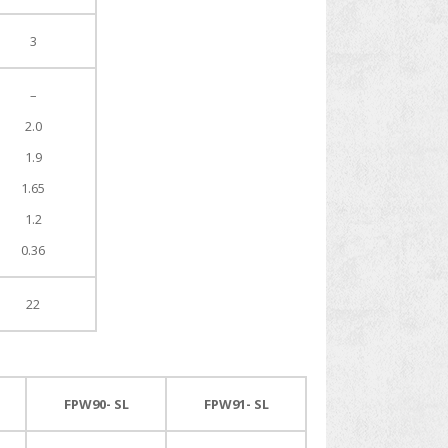
3
–
2.0
1.9
1.65
1.2
0.36
22
FPW90- SL
FPW91- SL