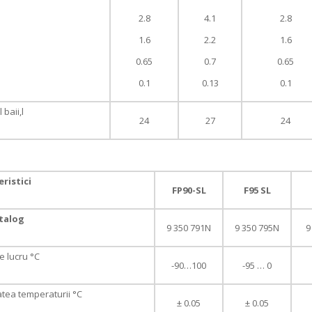
2.8
4.1
2.8
1.6
2.2
1.6
0.65
0.7
0.65
0.1
0.13
0.1
baii,l
24
27
24
ristici
FP90-SL
F95 SL
talog
9 350 791N
9 350 795N
9
 lucru °C
-90…100
-95 … 0
tatea temperaturii °C
± 0.05
± 0.05