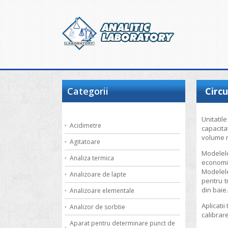
Categorii
Circ
Unitatile
Acidimetre
capacitat
volume m
Agitatoare
Modelel
Analiza termica
economi
Modelele
Analizoare de lapte
pentru t
din baie
Analizoare elementale
Aplicati
Analizor de sorbtie
calibrar
Aparat pentru determinare punct de