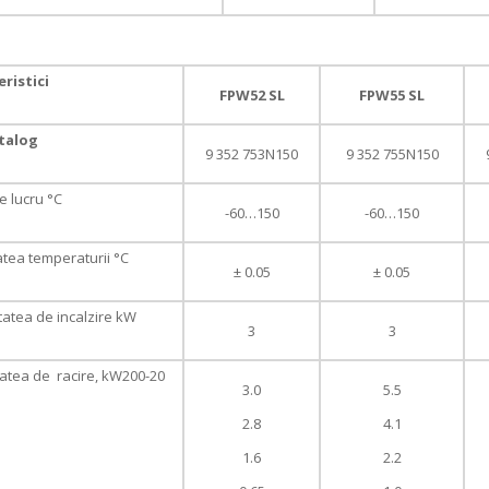
ristici
FPW52 SL
FPW55 SL
talog
9 352 753N150
9 352 755N150
 lucru °C
-60…150
-60…150
tatea temperaturii °C
± 0.05
± 0.05
atea de incalzire kW
3
3
atea de racire, kW200-20
3.0
5.5
2.8
4.1
1.6
2.2