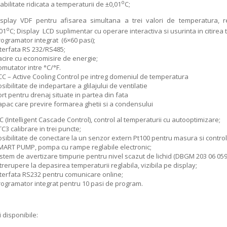
o
abilitate ridicata a temperaturii de ±0,01
C;
isplay VDF pentru afisarea simultana a trei valori de temperatura, re
o
01
C; Display LCD suplimentar cu operare interactiva si usurinta in citirea t
rogramator integrat (6×60 pasi);
nterfata RS 232/RS485;
acire cu economisire de energie;
mutator intre °C/°F.
CC – Active Cooling Control pe intreg domeniul de temperatura
sibilitate de indepartare a glilajului de ventilatie
rt pentru drenaj situate in partea din fata
apac care previre formarea ghetii si a condensului
C (Intelligent Cascade Control), control al temperaturii cu autooptimizare;
C3 calibrare in trei puncte;
osibilitate de conectare la un senzor extern Pt100 pentru masura si control
MART PUMP, pompa cu rampe reglabile electronic;
stem de avertizare timpurie pentru nivel scazut de lichid (DBGM 203 06 059.
trerupere la depasirea temperaturii reglabila, vizibila pe display;
nterfata RS232 pentru comunicare online;
rogramator integrat pentru 10 pasi de program.
 disponibile: