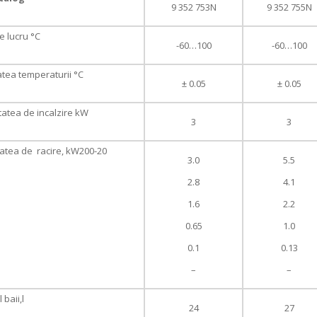
9 352 753N
9 352 755N
 lucru °C
-60…100
-60…100
tatea temperaturii °C
± 0.05
± 0.05
atea de incalzire kW
3
3
atea de racire, kW200-20
3.0
5.5
2.8
4.1
1.6
2.2
0.65
1.0
0.1
0.13
–
–
baii,l
24
27