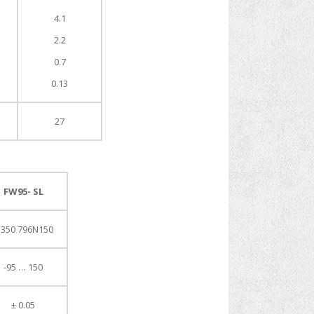
4.1
2.2
0.7
0.13
27
FW95- SL
 350 796N150
-95 … 150
± 0.05