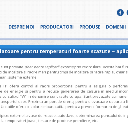
DESPRE NOI
PRODUCATORI
PRODUSE
DOMENII
ulatoare pentru temperaturi foarte scazute – aplic
 sunt potrivite
doar pentru aplicatii externe
prin recirculare. Aceste bai fu
i de incalzire si racire mari pentru timpi de incalzire si racire rapizi, chiar 
ari, sisteme externe.
e FP ofera control al racirii proportional pentru a asigura o perform
e de energie si pentru a reduce generarea de calsura in mediul inconj
 cu sufixul “W” in denumire sunt racite cu apa. Sunt prevazute cu manere
ransportul usor. Prezinta un port de drenaj pentru o evacuare usoara a li
. Unitatile ofera o izolare imbunatatita pentru a preveni formarea de gheat
i tipice: externe la vase de reactie, autoclave, determinarea punctului de in
e la temperaturi joase, testare de produse petroliere, etc.