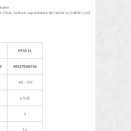
heater
3 bar, reduce capacitatea de racire cu 0.4kW ( cod
FP55 SL
0
9352755N150
-60…150
± 0.05
3
5.2