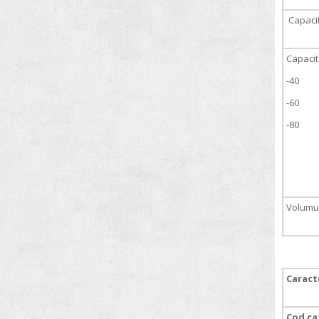
VELP SCIENTIFICA
Capacit
Microscoape
WLD-TEC
Mineralizatoare pentru metale grele
WTW
Capacit
Mobilier de laborator
-40
Monitoare pentru microorganisme
-60
Mori de laborator
-80
Multiparametre
Nise chimice
Numarator de colonii
Omogenizatoare
Volumul 
Oxigenometre
pH metre
Pipete
Caracte
Plite electrice
Cod ca
Polarimetre