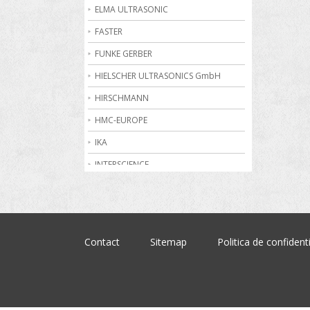
Becuri de gaz
ELMA ULTRASONIC
Bioreactoare
FASTER
Biurete digitale
FUNKE GERBER
Calorimetrie
HIELSCHER ULTRASONICS GmbH
Camere climatice
HIRSCHMANN
Cantare electronice industriale
HMC-EUROPE
Centrifuge de laborator
IKA
Conductometre
INTERSCIENCE
Congelatoare
JULABO
Cromatografe
KRUSS
Cuptoare de laborator
MARTIN CHRIST
Contact
Sitemap
Politica de confidenti
Dilatometre
MEMMERT
Dilutoare
NABERTHERM
Dispensere
OHAUS