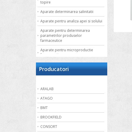
topire
Aparate determinarea salinitatii
Aparate pentru analiza apei si solului
Aparate pentru determinarea
parametrilor produselor
farmaceutice
Aparate pentru microproductie
farmaceutica
Autoclave de laborator
Producatori
Bai de apa
Bai de nisip
ARALAB
Bai termostatate cu circulatie externa
ATAGO
Bai termostatate pentru aplicatii
speciale
BMT
Bai ultrasonice
BROOKFIELD
Balante
CONSORT